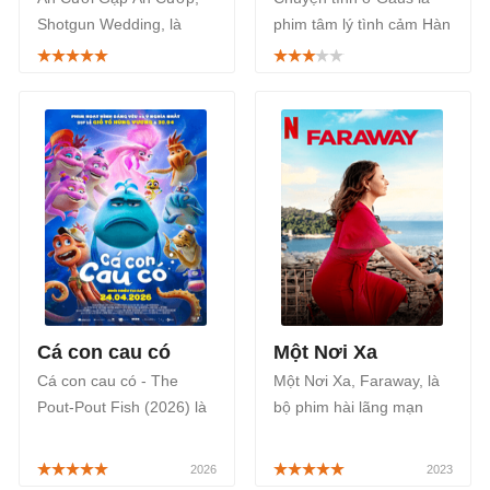
Shotgun Wedding, là
phim tâm lý tình cảm Hàn
phim hài hành động Mỹ
Quốc phát sóng trên ứng
của cặp đôi Jennifer
dụng VieON. Phim
Lopez và ngôi sao
Chuyện tình ở Gaus
Transformers - Josh
được chuyển thể dựa
Duhamel, chiếu rạp từ
trên webtoon cùng tên
30/12.
trên Naver của Kwak
Baek-soo xoay quanh
những câu chuyện tình
công sở.
Cá con cau có
Một Nơi Xa
Cá con cau có - The
Một Nơi Xa, Faraway, là
Pout-Pout Fish (2026) là
bộ phim hài lãng mạn
bộ phim hoạt hình hài giả
Đức trên Netflix. Một Nơi
tưởng hấp dẫn, ra mắt
Xa được coi là 1 bộ phim
khán giả nhí và cả gia
‘chữa lành’ với câu