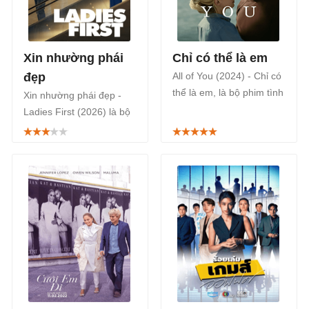
Xin nhường phái
Chỉ có thể là em
đẹp
All of You (2024) - Chỉ có
thể là em, là bộ phim tình
Xin nhường phái đẹp -
cảm khoa học viễn tưởng
Ladies First (2026) là bộ
Mỹ năm 2024 do William
phim hài Mỹ từ đạo diễn
Bridges làm đạo diễn,
Thea Sharrock - ‘cha đẻ’
phát sóng trên Apple TV+
Trước ngày em đến (Me
vào ngày 26/9/2025.
Before You).