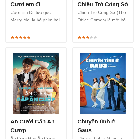
Cưới em đi
Chiêu Trò Công Sở
Cưới Em Đi, tựa gốc
Chiêu Trò Công Sở (The
Marry Me, là bộ phim hài
Office Games) là một bộ
lãng mạn Mỹ với sự góp
phim Thái Lan thuộc thể
mặt của những diễn viên
loại tâm lý, tình cảm kể
tên tuổi như Jennifer
câu chuyện về những khó
Lopez, Owen Wilson và
khăn của các nhân viên
John Bradley.
công sở, được phát sóng
chính thức trên nền tảng
Prime Video, bắt đầu từ
ngày 23/11/2023.
Ăn Cưới Gặp Ăn
Chuyện tình ở
Cướp
Gaus
Ăn Cưới Gặp Ăn Cướp,
Chuyện tình ở Gaus là