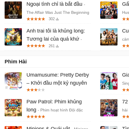
Ngoại tình chỉ là bắt đầu
Gấ
-
The Affair Was Just The Beginning
Hus
302
- Phim tâm lý, giật gân Hàn Quốc
Thá
Anh trai tôi là khủng long:
Cu
Tương lai của quá khứ
-
cảm
261
Phim anime hành động, thần thoại
Việt chiếu rạp
Phim Hài
Umamusume: Pretty Derby
Gi
– Khởi đầu một kỷ nguyên
Sin
mới
- Phim anime phiêu lưu Nhật
Qu
Bản chiếu rạp
Paw Patrol: Phim khủng
72
long
- Phim hoạt hình Đội đặc
hài 
nhiệm siêu đẳng 2026
Minions & Quái vật
Ti
- Minions