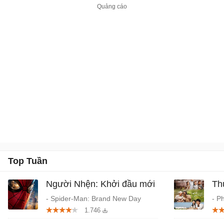
khách như Hồ Vĩnh Khoa,
Minh Hằng, La Quốc
Hùng, Tiến Vũ, vv.
Top Tuần
Người Nhện: Khởi đầu mới
Th
- Spider-Man: Brand New Day
- P
1.746
(2026) chiếu rạp
Tru