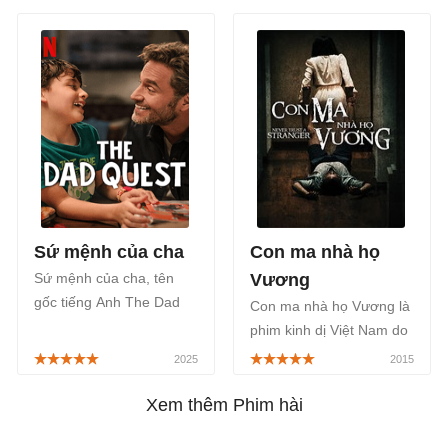
đình từ ngày 24/4/2026.
chuyện về người phụ nữ
đi tìm tự do ở độ tuổi
trung niên.
Sứ mệnh của cha
Con ma nhà họ
Sứ mệnh của cha, tên
Vương
gốc tiếng Anh The Dad
Con ma nhà họ Vương là
Quest, là bộ phim hài
phim kinh dị Việt Nam do
cảm động về tình cảm
Vũ Ngọc Đãng đạo diễn.
cha con của điện ảnh
Phim Con ma nhà họ
Mexico, phát sóng trên
Vương có sự xuất hiện
Xem thêm Phim hài
Netflix ngày 9/4/2025.
của hàng loạt tên tuổi ăn