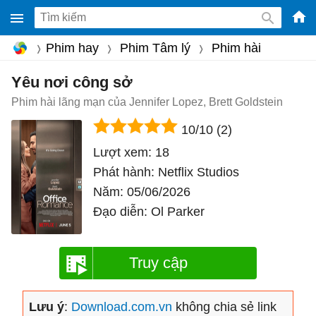
-
Phim hay
Phim Tâm lý
Phim hài
Phầ
mềm
Yêu nơi công sở
gam
Phim hài lãng mạn của Jennifer Lopez, Brett Goldstein
miễ
10/10
(2)
phí
Lượt xem:
18
cho
Phát hành:
Netflix Studios
Win
Năm:
05/06/2026
Mac
Đạo diễn:
Ol Parker
iOS,
Andr
Truy cập
Lưu ý
:
Download.com.vn
không chia sẻ link