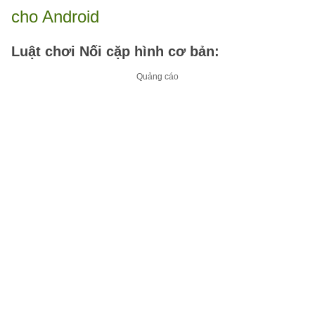
cho Android
Luật chơi Nối cặp hình cơ bản: