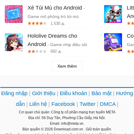
Xé Túi Mù cho Android
Lit
-
An
Game mô phỏng trò túi mù
1.530
cưn
Hololive Dreams cho
Co
Android
- Game nhịp điệu sôi
Gam
692
động cùng các thần tượng
buý
Hololive: Chính thức phát hành
Xem thêm
Đăng nhập
Giới thiệu
Điều khoản
Bảo mật
Hướng
dẫn
Liên hệ
Facebook
Twitter
DMCA
Cơ quan chủ quản: Công ty cổ phần mạng trực tuyến META
Địa chỉ: 56 Duy Tân, Phường Cầu Giấy, Hà Nội.
Email: info@meta.vn.
Bản quyền © 2026
Download.com.vn
. Giữ toàn quyền.