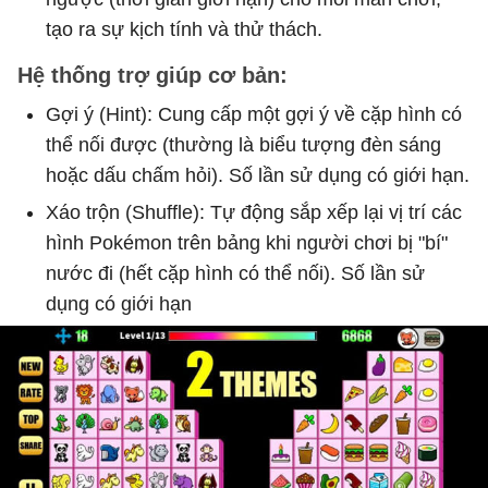
tạo ra sự kịch tính và thử thách.
Hệ thống trợ giúp cơ bản:
Gợi ý (Hint): Cung cấp một gợi ý về cặp hình có
thể nối được (thường là biểu tượng đèn sáng
hoặc dấu chấm hỏi). Số lần sử dụng có giới hạn.
Xáo trộn (Shuffle): Tự động sắp xếp lại vị trí các
hình Pokémon trên bảng khi người chơi bị "bí"
nước đi (hết cặp hình có thể nối). Số lần sử
dụng có giới hạn