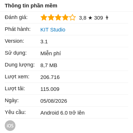
Thông tin phần mềm
Đánh giá:
3,8 ★
309 👨
Phát hành:
KIT Studio
Version:
3.1
Sử dụng:
Miễn phí
Dung lượng:
8,7 MB
Lượt xem:
206.716
Lượt tải:
115.009
Ngày:
05/08/2026
Yêu cầu:
Android 6.0 trở lên
Pikachu cổ điển 2003 cho iOS