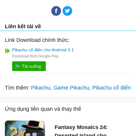
Liên kết tải về
Link Download chính thức:
Pikachu cổ điển cho Android 3.1
Tải xuống
Tìm thêm:
Pikachu
Game Pikachu
Pikachu cổ điển
Ứng dụng liên quan và thay thế
Fantasy Mosaics 24:
Deserted Island cho