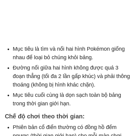
Mục tiêu là tìm và nối hai hình Pokémon giống
nhau để loại bỏ chúng khỏi bảng.
Đường nối giữa hai hình không được quá 3
đoạn thẳng (tối đa 2 lần gấp khúc) và phải thông
thoáng (không bị hình khác chặn).
Mục tiêu cuối cùng là dọn sạch toàn bộ bảng
trong thời gian giới hạn.
Chế độ chơi theo thời gian:
Phiên bản cổ điển thường có đồng hồ đếm
ngược (thời gian giới hạn) cho mỗi màn chơi,