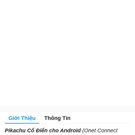
Giới Thiệu
Thông Tin
Pikachu Cổ Điển cho Android
(Onet Connect