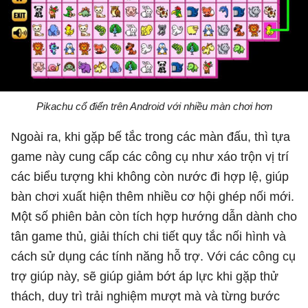
Pikachu cổ điển trên Android với nhiều màn chơi hơn
Ngoài ra, khi gặp bế tắc trong các màn đấu, thì tựa
game này cung cấp các công cụ như xáo trộn vị trí
các biểu tượng khi không còn nước đi hợp lệ, giúp
bàn chơi xuất hiện thêm nhiều cơ hội ghép nối mới.
Một số phiên bản còn tích hợp hướng dẫn dành cho
tân game thủ, giải thích chi tiết quy tắc nối hình và
cách sử dụng các tính năng hỗ trợ. Với các công cụ
trợ giúp này, sẽ giúp giảm bớt áp lực khi gặp thử
thách, duy trì trải nghiệm mượt mà và từng bước