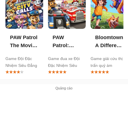
PAW Patrol
PAW
Bloomtown:
The Movie:
Patrol:
A Different
Adventure
Grand Prix
Story
Game Đội Đặc
Game đua xe Đội
Game giải cứu thị
City Calls
Nhiệm Siêu Đẳng
Đặc Nhiệm Siêu
trấn quỷ ám
cho PC
Đẳng