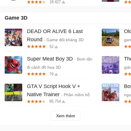
18.427
Tiệ
Game 3D
DEAD OR ALIVE 6 Last
Ol
Round
- Game đối kháng 3D
gam
52
DOA6
cổ
Super Meat Boy 3D
Th
- Bom tấn
đi cảnh đồ họa 3D
giả
79
GTA V Script Hook V +
Bo
Native Trainer
- Phần mềm hỗ
ngư
85.754
trợ chơi game Grand Theft Auto V
Xem thêm