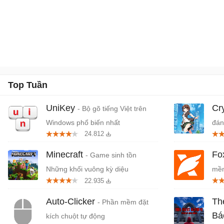
Top Tuần
UniKey
Cr
- Bộ gõ tiếng Việt trên
Windows phổ biến nhất
đán
24.812
cứn
Minecraft
Fo
- Game sinh tồn
Những khối vuông kỳ diệu
mềm
22.935
miễ
Auto-Clicker
Th
- Phần mềm đặt
Bá
kích chuột tự động