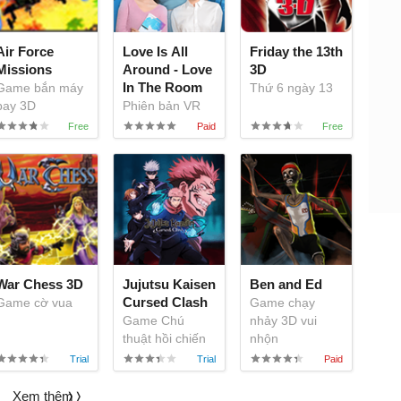
Air Force
Love Is All
Friday the 13th
Missions
Around - Love
3D
In The Room
Game bắn máy
Thứ 6 ngày 13
bay 3D
Phiên bản VR
8K mới của
Love Is All
Around
War Chess 3D
Jujutsu Kaisen
Ben and Ed
Cursed Clash
Game cờ vua
Game chạy
Game Chú
nhảy 3D vui
thuật hồi chiến
nhộn
đối kháng 2v2
Xem thêm