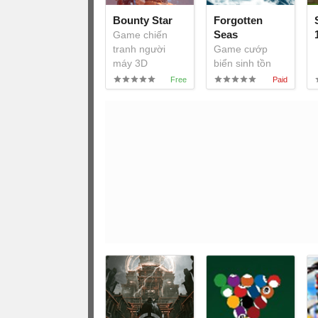
Bounty Star
Forgotten
Seas
Game chiến
tranh người
Game cướp
máy 3D
biển sinh tồn
trên Tam giác
quỷ Bermuda