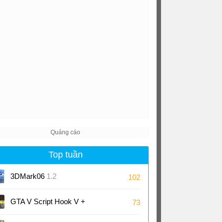
Top tuần
3DMark06
1.2
102
GTA V Script Hook V +
73