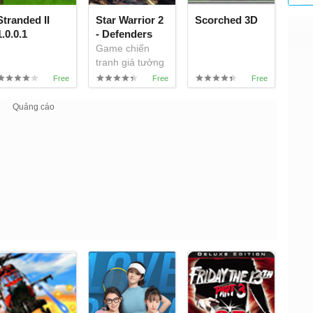
Stranded II
Star Warrior 2
Scorched 3D
1.0.0.1
- Defenders
Game chiến
tranh giả tưởng
miễn phí