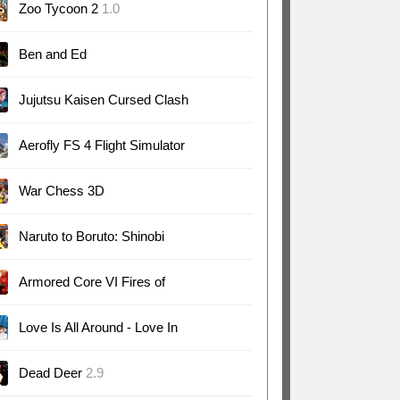
Native Trainer
1.0
Zoo Tycoon 2
1.0
Ben and Ed
Jujutsu Kaisen Cursed Clash
Demo 1.1
Aerofly FS 4 Flight Simulator
4.0
War Chess 3D
Naruto to Boruto: Shinobi
Striker
Armored Core VI Fires of
Rubicon
1.0
Love Is All Around - Love In
The Room
Dead Deer
2.9