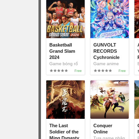
Basketball
GUNVOLT
Grand Slam
RECORDS
2024
Cychronicle
Game bóng rổ
Game anime
3D miễn phí
nhịp điệu sôi
động
The Last
Conquer
Soldier of the
Online
Ming Dynasty
Tựa game nhập