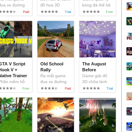
đua xe đường
đồ họa 3D
bóng đá thế hệ
trường hoài cổ
mới
GTA V Script
Old School
The August
Hook V +
Rally
Before
Native Trainer
Ra mắt game
Game giải đố
Phần mềm hỗ
đua xe đường
3D chữa lành
trợ chơi game
trường hoài cổ
Grand Theft
Auto V