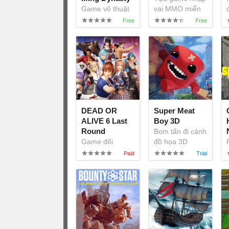
Game võ thuật
vai MMO miễn
Trung Hoa 3D
phí
ngoạn mục
DEAD OR
Super Meat
ALIVE 6 Last
Boy 3D
Round
Bom tấn đi cảnh
Game đối
đồ họa 3D
kháng 3D DOA6