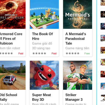
Armored Core
The Book Of
A Mermaid's
VI Fires of
Hiro
Paradoxical
Rubicon
Tale
Game giải đố
Bom tấn robot
3D sáng tạo
Game nàng tiên
đại chiến của
cá khám phá
Bandai Namco
đại dương
Old School
Super Meat
Striker
Rally
Boy 3D
Manager 3
Ra mắt game
Bom tấn đi cảnh
Game quản lý