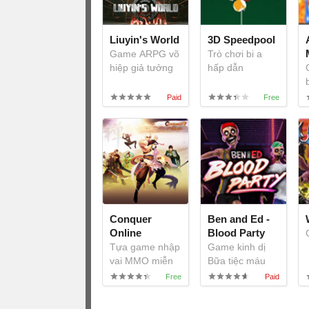
Liuyin's World
3D Speedpool
Game ARPG võ
Trò chơi bi a
hiệp giả tưởng
hấp dẫn
Conquer
Ben and Ed -
Online
Blood Party
Tựa game nhập
Game kinh dị
vai MMO miễn
Bữa tiệc máu
phí