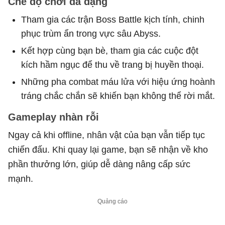
Chế độ chơi đa dạng
Tham gia các trận Boss Battle kịch tính, chinh
phục trùm ẩn trong vực sâu Abyss.
Kết hợp cùng bạn bè, tham gia các cuộc đột
kích hầm ngục để thu về trang bị huyền thoại.
Những pha combat máu lửa với hiệu ứng hoành
tráng chắc chắn sẽ khiến bạn không thể rời mắt.
Gameplay nhàn rỗi
Ngay cả khi offline, nhân vật của bạn vẫn tiếp tục
chiến đấu. Khi quay lại game, bạn sẽ nhận về kho
phần thưởng lớn, giúp dễ dàng nâng cấp sức
mạnh.