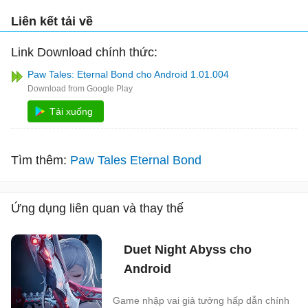
Liên kết tải về
Link Download chính thức:
Paw Tales: Eternal Bond cho Android 1.01.004
Tải xuống
Tìm thêm:
Paw Tales Eternal Bond
Ứng dụng liên quan và thay thế
Duet Night Abyss cho
Android
Game nhập vai giả tưởng hấp dẫn chính