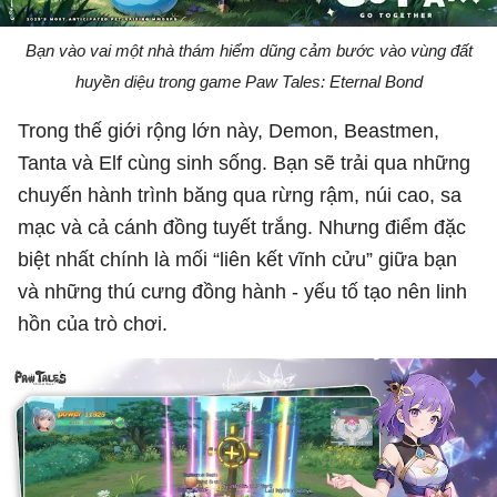
Bạn vào vai một nhà thám hiểm dũng cảm bước vào vùng đất
huyền diệu trong game Paw Tales: Eternal Bond
Trong thế giới rộng lớn này, Demon, Beastmen,
Tanta và Elf cùng sinh sống. Bạn sẽ trải qua những
chuyến hành trình băng qua rừng rậm, núi cao, sa
mạc và cả cánh đồng tuyết trắng. Nhưng điểm đặc
biệt nhất chính là mối “liên kết vĩnh cửu” giữa bạn
và những thú cưng đồng hành - yếu tố tạo nên linh
hồn của trò chơi.