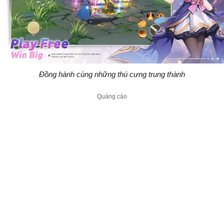
Đồng hành cùng những thú cưng trung thành