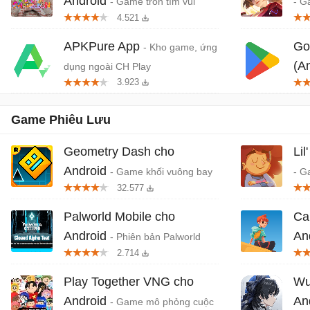
Android
- Game trốn tìm vui
- G
4.521
nhộn nhiều người chơi
quố
Da
APKPure App
Go
- Kho game, ứng
(A
dụng ngoài CH Play
3.923
trê
Game Phiêu Lưu
Geometry Dash cho
Li
Android
- Game khối vuông bay
- G
32.577
lượn siêu khó
hư
Palworld Mobile cho
Ca
Android
An
- Phiên bản Palworld
2.714
cho di động: Sắp mở alpha test
phá
thế
Play Together VNG cho
Wu
Android
An
- Game mô phỏng cuộc