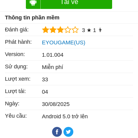
Tải về
Thông tin phần mềm
Đánh giá:
3 ★
1 👨
Phát hành:
EYOUGAME(US)
Version:
1.01.004
Sử dụng:
Miễn phí
Lượt xem:
33
Lượt tải:
04
Ngày:
30/08/2025
Yêu cầu:
Android 5.0 trở lên