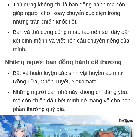
Thú cưng không chỉ là bạn đồng hành mà còn
giúp người chơi xoay chuyển cục diện trong
những trận chiến khốc liệt.
Bạn và thú cưng cùng nhau tạo nên sợi dây gắn
kết định mệnh và viết nên câu chuyện riêng của
mình.
Những người bạn đồng hành dễ thương
Bắt và huấn luyện các sinh vật huyền ảo như
Rồng Lửa, Chồn Tuyết, Nekomata…
Những người bạn nhỏ này không chỉ đáng yêu,
mà còn chiến đấu hết mình để mang về cho bạn
phần thưởng quý giá.