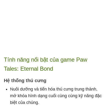
Tính năng nổi bật của game Paw
Tales: Eternal Bond
Hệ thống thú cưng
Nuôi dưỡng và tiến hóa thú cưng trung thành,
mở khóa hình dạng cuối cùng cùng kỹ năng đặc
biệt của chúng.