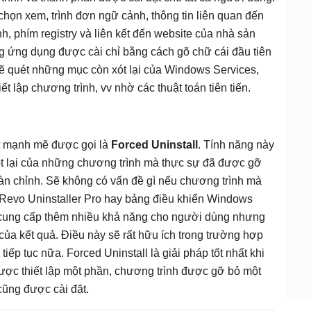
họn xem, trình đơn ngữ cảnh, thông tin liên quan đến
h, phím registry và liên kết đến website của nhà sản
g ứng dụng được cài chỉ bằng cách gõ chữ cái đầu tiên
ẽ quét những mục còn xót lại của Windows Services,
iết lập chương trình, vv nhờ các thuật toán tiên tiến.
ất mạnh mẽ được gọi là
Forced Uninstall
. Tính năng này
ót lại của những chương trình mà thực sự đã được gỡ
hoàn chỉnh. Sẽ không có vấn đề gì nếu chương trình mà
 Revo Uninstaller Pro hay bảng điều khiển Windows
cung cấp thêm nhiều khả năng cho người dùng nhưng
của kết quả. Điều này sẽ rất hữu ích trong trường hợp
tiếp tục nữa. Forced Uninstall là giải pháp tốt nhất khi
được thiết lập một phần, chương trình được gỡ bỏ một
cũng được cài đặt.