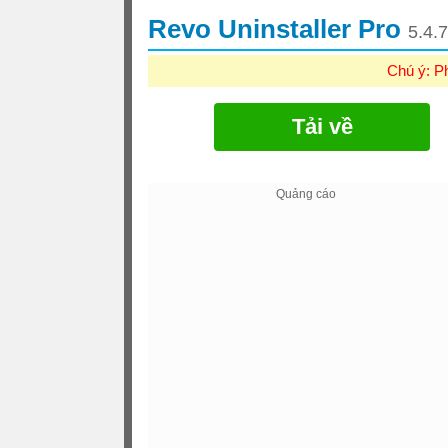
Revo Uninstaller Pro
5.4.7
Chú ý: P
Tải về