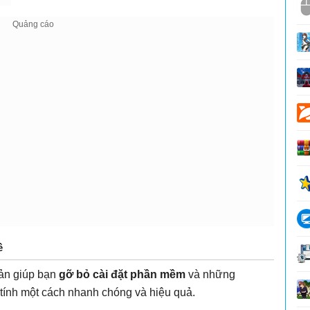
ề
iản giúp bạn
gỡ bỏ cài đặt phần mềm
và những
ính một cách nhanh chóng và hiệu quả.