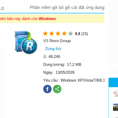
Phần mềm gỡ bỏ gỡ cài đặt ứng dụng
.0
hiên bản này dành cho
Windows
4,4
(15)
VS Revo Group
Dùng thử
48.246
Dung lượng:
17,2 MB
Ngày:
13/05/2026
Yêu cầu:
Windows XP/Vista/7/8/8.1/10