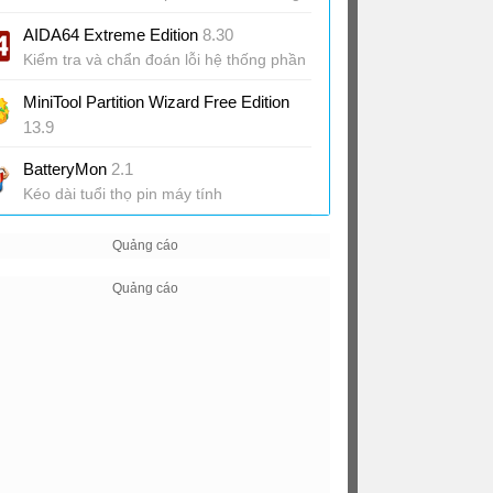
AIDA64 Extreme Edition
8.30
Kiểm tra và chẩn đoán lỗi hệ thống phần
cứng
MiniTool Partition Wizard Free Edition
13.9
Phần mềm quản lý phân vùng miễn phí
BatteryMon
2.1
Kéo dài tuổi thọ pin máy tính