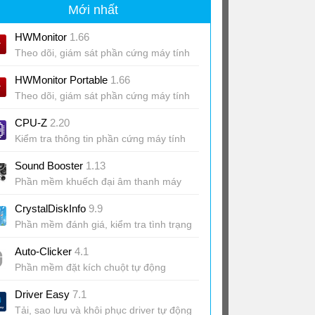
Mới nhất
HWMonitor
1.66
Theo dõi, giám sát phần cứng máy tính
HWMonitor Portable
1.66
Theo dõi, giám sát phần cứng máy tính
CPU-Z
2.20
Kiểm tra thông tin phần cứng máy tính
Sound Booster
1.13
Phần mềm khuếch đại âm thanh máy
tính
CrystalDiskInfo
9.9
Phần mềm đánh giá, kiểm tra tình trạng
ổ cứng
Auto-Clicker
4.1
Phần mềm đặt kích chuột tự động
Driver Easy
7.1
Tải, sao lưu và khôi phục driver tự động