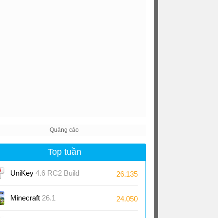
Top tuần
UniKey
4.6 RC2 Build
26.135
230919
Minecraft
26.1
24.050