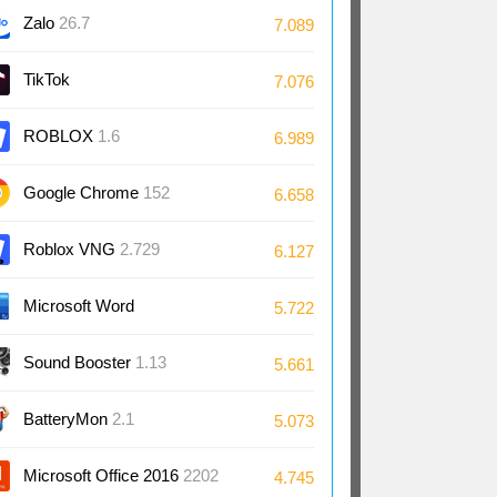
Zalo
26.7
7.089
TikTok
7.076
ROBLOX
1.6
6.989
Google Chrome
152
6.658
Roblox VNG
2.729
6.127
Microsoft Word
5.722
2024/2021/2019/2016
Sound Booster
1.13
5.661
BatteryMon
2.1
5.073
Microsoft Office 2016
2202
4.745