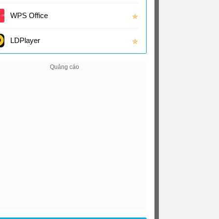
(16.0
WPS Office
✯
LDPlayer
✯