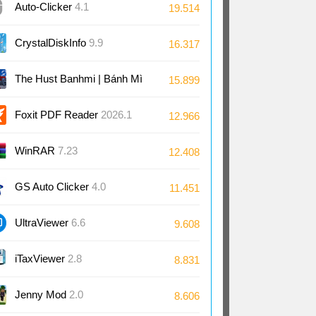
Auto-Clicker
4.1
19.514
CrystalDiskInfo
9.9
16.317
The Hust Banhmi | Bánh Mì
15.899
Bách Khoa
Foxit PDF Reader
2026.1
12.966
WinRAR
7.23
12.408
GS Auto Clicker
4.0
11.451
UltraViewer
6.6
9.608
iTaxViewer
2.8
8.831
Jenny Mod
2.0
8.606