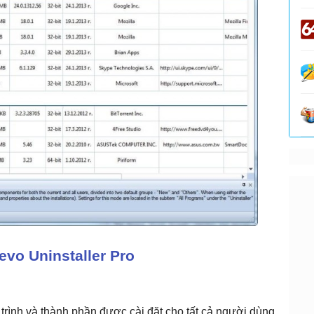
evo Uninstaller Pro
 trình và thành phần được cài đặt cho tất cả người dùng.