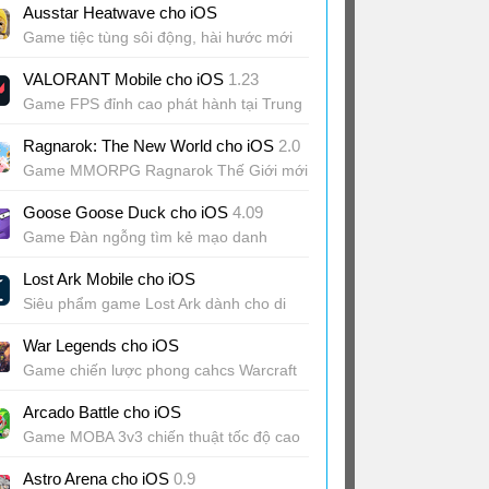
Ausstar Heatwave cho iOS
Game tiệc tùng sôi động, hài hước mới
của Tencent
VALORANT Mobile cho iOS
1.23
Game FPS đỉnh cao phát hành tại Trung
Quốc
Ragnarok: The New World cho iOS
2.0
Game MMORPG Ragnarok Thế Giới mới
Goose Goose Duck cho iOS
4.09
Game Đàn ngỗng tìm kẻ mạo danh
giống Among Us
Lost Ark Mobile cho iOS
Siêu phẩm game Lost Ark dành cho di
động
War Legends cho iOS
Game chiến lược phong cahcs Warcraft
III trên di động
Arcado Battle cho iOS
Game MOBA 3v3 chiến thuật tốc độ cao
Astro Arena cho iOS
0.9