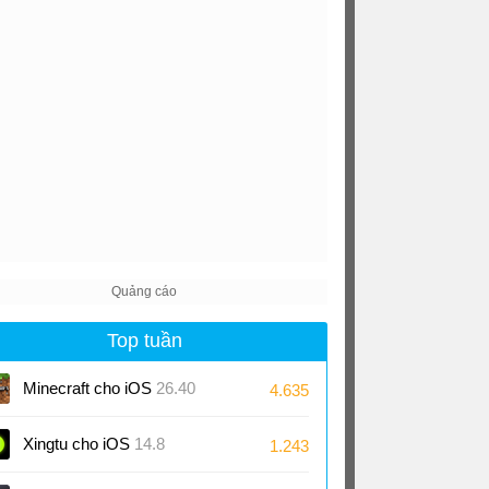
Top tuần
Minecraft cho iOS
26.40
4.635
Xingtu cho iOS
14.8
1.243