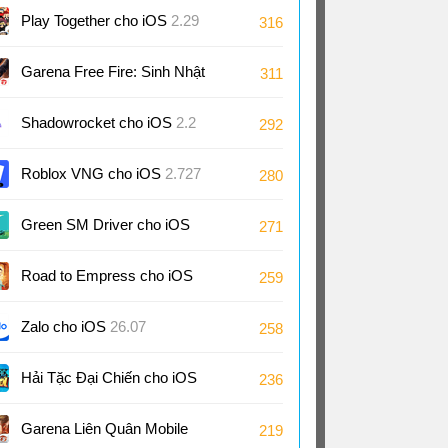
Play Together cho iOS
2.29
316
Garena Free Fire: Sinh Nhật
311
9 Tuổi cho iOS
1.126
Shadowrocket cho iOS
2.2
292
Roblox VNG cho iOS
2.727
280
Green SM Driver cho iOS
271
3.10
Road to Empress cho iOS
259
2.0
Zalo cho iOS
26.07
258
Hải Tặc Đại Chiến cho iOS
236
Garena Liên Quân Mobile
219