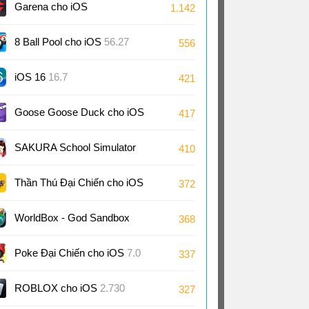
Garena cho iOS
1.142
8 Ball Pool cho iOS
56.27
556
iOS 16
16.7
421
Goose Goose Duck cho iOS
417
4.09
SAKURA School Simulator
410
cho iOS
1.047
Thần Thú Đại Chiến cho iOS
372
WorldBox - God Sandbo‪x‬
368
cho iOS
0.51
Poke Đại Chiến cho iOS
7.0
337
ROBLOX cho iOS
2.730
327