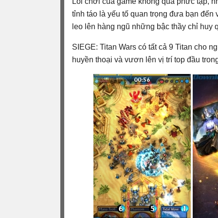
Lối chơi của game không quá phức tạp, như
tỉnh táo là yếu tố quan trọng đưa bạn đến 
leo lên hàng ngũ những bậc thầy chỉ huy 
SIEGE: Titan Wars có tất cả 9 Titan cho 
huyền thoại và vươn lên vị trí top đầu tron