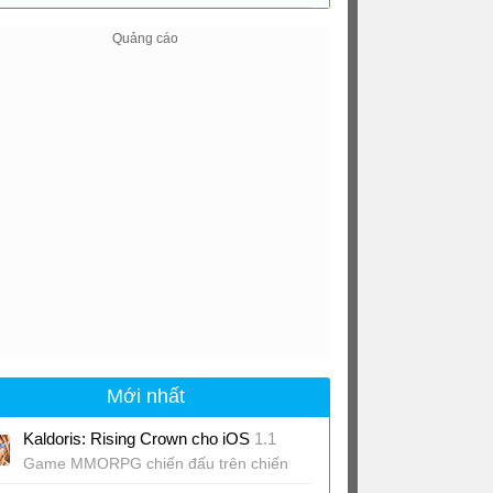
cho iOS
1.63
Mới nhất
Kaldoris: Rising Crown cho iOS
1.1
Game MMORPG chiến đấu trên chiến
trường hàng trăm người