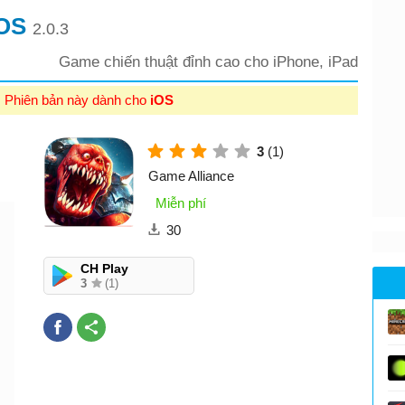
iOS
2.0.3
Game chiến thuật đỉnh cao cho iPhone, iPad
: Phiên bản này dành cho
iOS
3
(1)
Game Alliance
Miễn phí
30
CH Play
3
(1)