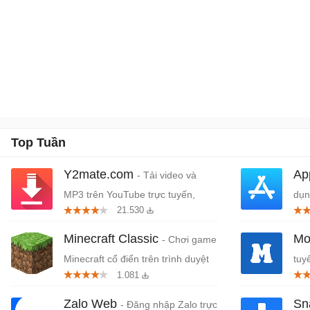
Top Tuần
Y2mate.com
Ap
- Tải video và
MP3 trên YouTube trực tuyến,
dụn
21.530
miễn phí
Tou
Minecraft Classic
Mo
- Chơi game
Minecraft cổ điển trên trình duyệt
tuy
1.081
Zalo Web
Sn
- Đăng nhập Zalo trực