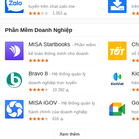
tuyến trên chat.zalo.me
trê
1.053
Phần Mềm Doanh Nghiệp
MISA Startbooks
Ch
- Phần mềm
kế toán thông minh cho doanh
số 
nghiệp nhỏ
Bravo 8
Ki
- Hệ thống quản lý
doanh nghiệp trực tuyến
hàn
10.392
MISA iGOV
Go
- Hệ thống quản lý
hành chính của doanh nghiệp
học
616
Mee
Xem thêm