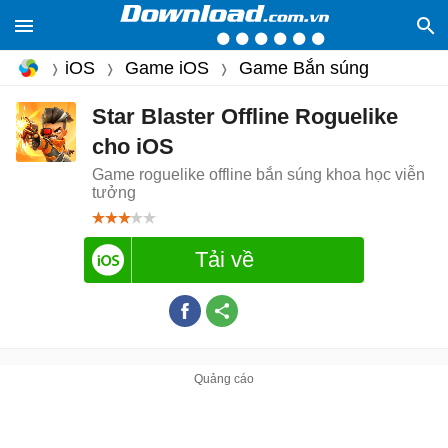
iOS
Game iOS
Game Bắn súng
Star Blaster Offline Roguelike
cho iOS
Game roguelike offline bắn súng khoa học viễn
tưởng
Tải về