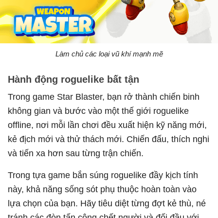
Làm chủ các loại vũ khí mạnh mẽ
Hành động roguelike bất tận
Trong game Star Blaster, bạn rở thành chiến binh
không gian và bước vào một thế giới roguelike
offline, nơi mỗi lần chơi đều xuất hiện kỹ năng mới,
kẻ địch mới và thử thách mới. Chiến đấu, thích nghi
và tiến xa hơn sau từng trận chiến.
Trong tựa game bắn súng roguelike đầy kịch tính
này, khả năng sống sót phụ thuộc hoàn toàn vào
lựa chọn của bạn. Hãy tiêu diệt từng đợt kẻ thù, né
tránh các đòn tấn công chết người và đối đầu với