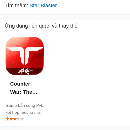
Tìm thêm:
Star Blaster
Ứng dụng liên quan và thay thế
Counter
War: The
Future cho
Game bắn súng PvE
iOS
kết hợp mecha mới
từ Tencent