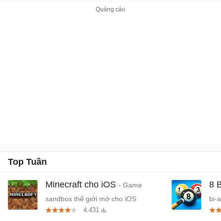
Top Tuần
Minecraft cho iOS
8 
- Game
sandbox thế giới mở cho iOS
bi-
4.431