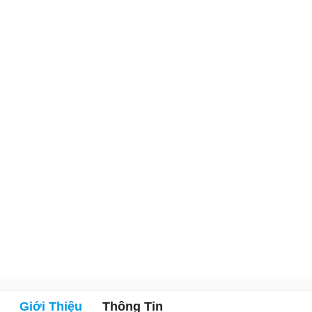
Giới Thiệu
Thông Tin