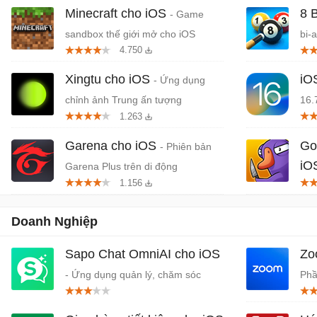
Minecraft cho iOS
8 
- Game
sandbox thế giới mở cho iOS
bi-
4.750
Xingtu cho iOS
iO
- Ứng dụng
chỉnh ảnh Trung ấn tượng
16.
1.263
Garena cho iOS
Go
- Phiên bản
iO
Garena Plus trên di động
1.156
mạo
Doanh Nghiệp
Sapo Chat OmniAI cho iOS
Zo
- Ứng dụng quản lý, chăm sóc
Phầ
khách hàng đa kênh