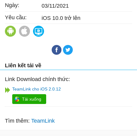
Ngày:
03/11/2021
Yêu cầu:
iOS 10.0 trở lên
TeamLink cho Android
TeamLink cho Mac
TeamLink
Liên kết tải về
Link Download chính thức:
TeamLink cho iOS 2.0.12
Tải xuống
Tìm thêm:
TeamLink