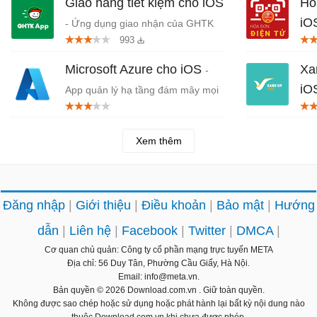
Giao hàng tiết kiệm cho iOS
Hó
iO
- Ứng dụng giao nhận của GHTK
993
dàn
Microsoft Azure cho iOS
Xa
-
iO
App quản lý hạ tầng đám mây mọi
lúc, mọi nơi
iPh
Xem thêm
Đăng nhập
Giới thiệu
Điều khoản
Bảo mật
Hướng
dẫn
Liên hệ
Facebook
Twitter
DMCA
Cơ quan chủ quản: Công ty cổ phần mạng trực tuyến META
Địa chỉ: 56 Duy Tân, Phường Cầu Giấy, Hà Nội.
Email: info@meta.vn.
Bản quyền © 2026
Download.com.vn
. Giữ toàn quyền.
Không được sao chép hoặc sử dụng hoặc phát hành lại bất kỳ nội dung nào