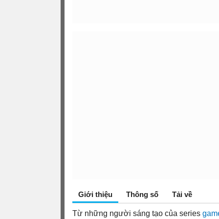
Giới thiệu
Thông số
Tải về
Từ những người sáng tạo của series
game