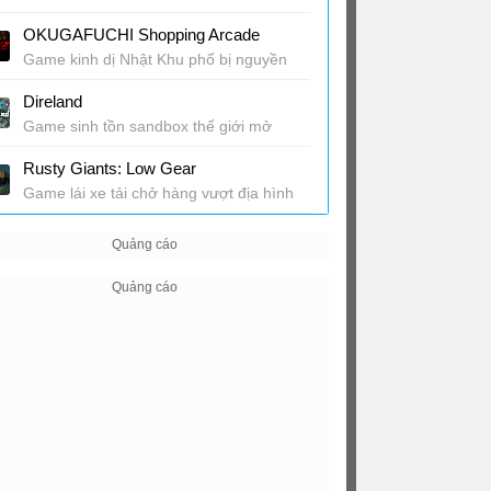
OKUGAFUCHI Shopping Arcade
Game kinh dị Nhật Khu phố bị nguyền
rủa
Direland
Game sinh tồn sandbox thế giới mở
Rusty Giants: Low Gear
Game lái xe tải chở hàng vượt địa hình
khắc nghiệt