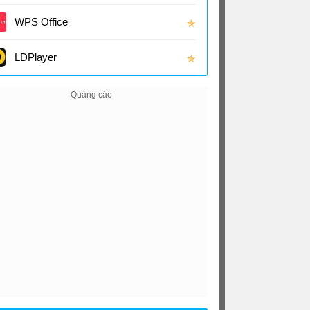
(16.0
WPS Office
✯
LDPlayer
✯