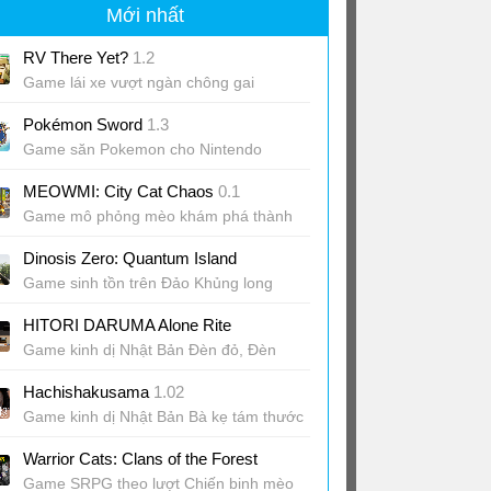
Mới nhất
RV There Yet?
1.2
Game lái xe vượt ngàn chông gai
Pokémon Sword
1.3
Game săn Pokemon cho Nintendo
Switch
MEOWMI: City Cat Chaos
0.1
Game mô phỏng mèo khám phá thành
phố
Dinosis Zero: Quantum Island
Game sinh tồn trên Đảo Khủng long
HITORI DARUMA Alone Rite
Game kinh dị Nhật Bản Đèn đỏ, Đèn
xanh
Hachishakusama
1.02
Game kinh dị Nhật Bản Bà kẹ tám thước
Warrior Cats: Clans of the Forest
Game SRPG theo lượt Chiến binh mèo