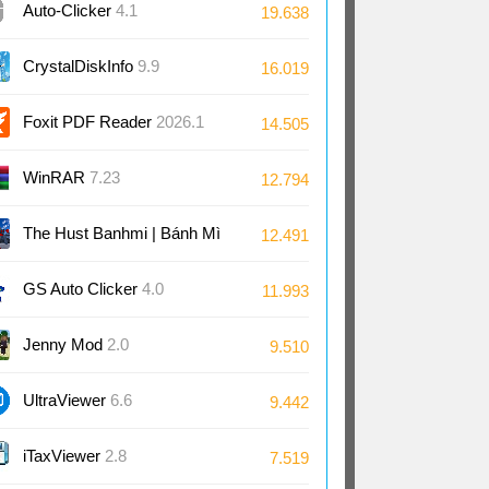
Auto-Clicker
4.1
19.638
CrystalDiskInfo
9.9
16.019
Foxit PDF Reader
2026.1
14.505
WinRAR
7.23
12.794
The Hust Banhmi | Bánh Mì
12.491
Bách Khoa
GS Auto Clicker
4.0
11.993
Jenny Mod
2.0
9.510
UltraViewer
6.6
9.442
iTaxViewer
2.8
7.519