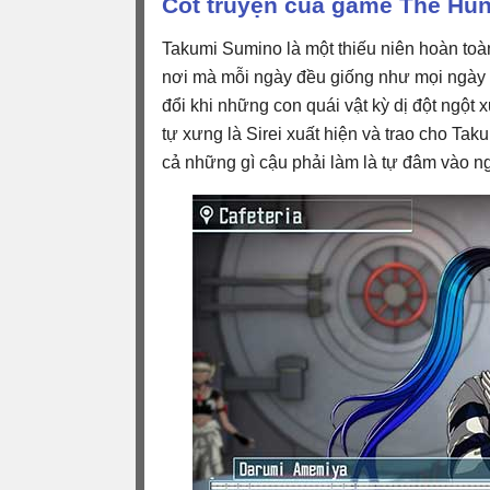
Cốt truyện của game The Hun
Takumi Sumino là một thiếu niên hoàn toà
nơi mà mỗi ngày đều giống như mọi ngày và
đổi khi những con quái vật kỳ dị đột ngột xu
tự xưng là Sirei xuất hiện và trao cho Ta
cả những gì cậu phải làm là tự đâm vào n