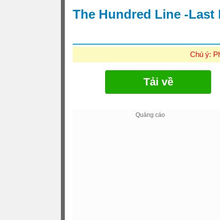
The Hundred Line -Last
Chú ý: P
Tải về