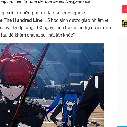
ộng mới đến từ "cha đẻ" của series Danganronpa
ng
mới từ những người tạo ra series game
e The Hundred Line
, 15 học sinh được giao nhiệm vụ
i vật kỳ dị trong 100 ngày. Liệu họ có thể trụ được đến
 lâu để khám phá ra sự thật tàn khốc?