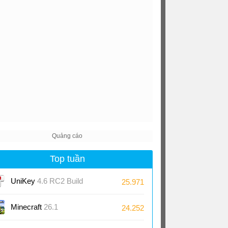
Top tuần
UniKey
4.6 RC2 Build
25.971
230919
Minecraft
26.1
24.252