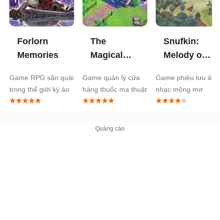
Forlorn
The
Snufkin:
Memories
Magical
Melody of
Mixture Mill
Moominvalle
Game RPG săn quái
Game quản lý cửa
Game phiêu lưu âm
trong thế giới kỳ ảo
hàng thuốc ma thuật
nhạc mộng mơ