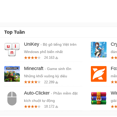
Top Tuần
UniKey
Cr
- Bộ gõ tiếng Việt trên
Windows phổ biến nhất
đán
24.163
cứn
Minecraft
Fo
- Game sinh tồn
Những khối vuông kỳ diệu
mềm
22.289
miễ
Auto-Clicker
W
- Phần mềm đặt
kích chuột tự động
giải
18.172