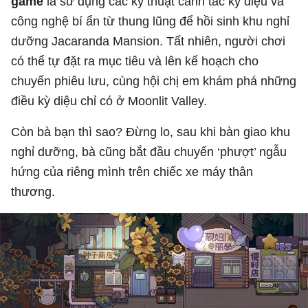
game
là sử dụng các kỹ thuật canh tác kỳ diệu và
công nghệ bí ẩn từ thung lũng để hồi sinh khu nghỉ
dưỡng Jacaranda Mansion. Tất nhiên, người chơi
có thể tự đặt ra mục tiêu và lên kế hoạch cho
chuyến phiêu lưu, cùng hội chị em khám phá những
điều kỳ diệu chỉ có ở Moonlit Valley.
Còn bà bạn thì sao? Đừng lo, sau khi bàn giao khu
nghỉ dưỡng, bà cũng bắt đầu chuyến ‘phượt’ ngẫu
hứng của riêng mình trên chiếc xe máy thân
thương.