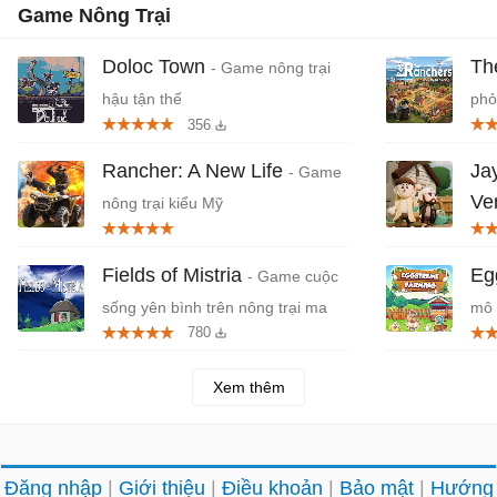
Game Nông Trại
Doloc Town
Th
- Game nông trại
hậu tận thế
phỏ
356
đẹp
Rancher: A New Life
Jay
- Game
Ve
nông trại kiểu Mỹ
giã
Fields of Mistria
Eg
- Game cuộc
sống yên bình trên nông trại ma
mô 
780
thuật
tran
Xem thêm
Đăng nhập
Giới thiệu
Điều khoản
Bảo mật
Hướng