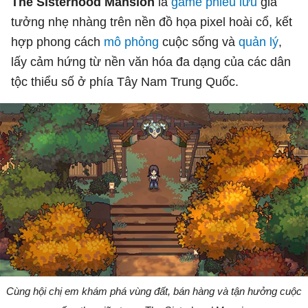
The Sisterhood Mansion
là
game phiêu lưu
giả
tưởng nhẹ nhàng trên nền đồ họa pixel hoài cổ, kết
hợp phong cách
mô phỏng
cuộc sống và
quản lý
,
lấy cảm hứng từ nền văn hóa đa dạng của các dân
tộc thiểu số ở phía Tây Nam Trung Quốc.
Cùng hội chị em khám phá vùng đất, bán hàng và tận hưởng cuộc