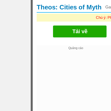
Theos: Cities of Myth
Ga
Chú ý: P
Tải về