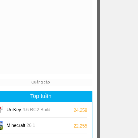
Top tuần
UniKey
4.6 RC2 Build
24.258
230919
Minecraft
26.1
22.255