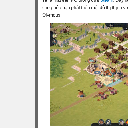
sẽ ra mắt trên PC thông qua
Steam
. Đây l
cho phép bạn phát triển một đô thị thịnh v
Olympus.