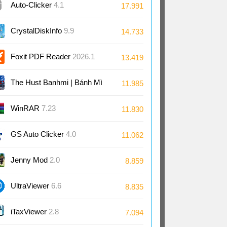
Auto-Clicker
4.1
17.991
CrystalDiskInfo
9.9
14.733
Foxit PDF Reader
2026.1
13.419
The Hust Banhmi | Bánh Mì
11.985
Bách Khoa
WinRAR
7.23
11.830
GS Auto Clicker
4.0
11.062
Jenny Mod
2.0
8.859
UltraViewer
6.6
8.835
iTaxViewer
2.8
7.094