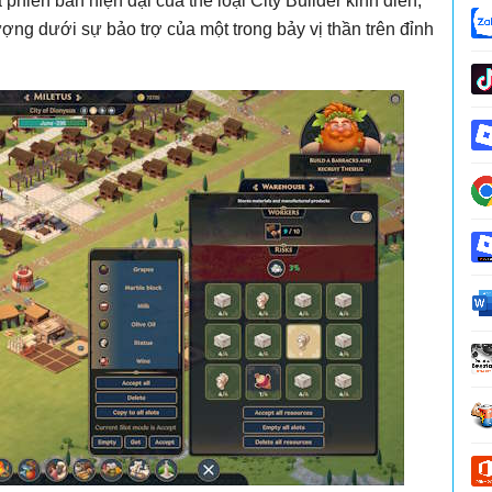
à phiên bản hiện đại của thể loại City Builder kinh điển,
ượng dưới sự bảo trợ của một trong bảy vị thần trên đỉnh