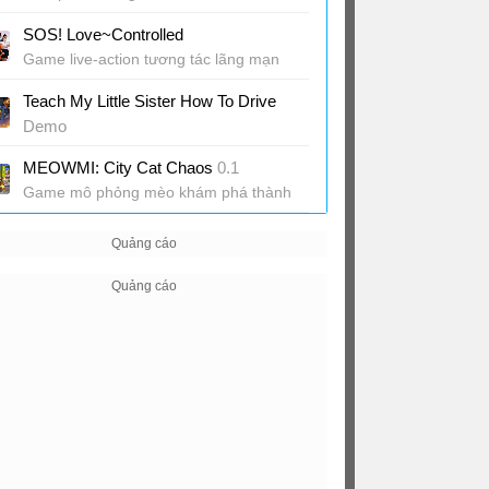
SOS! Love~Controlled
Game live-action tương tác lãng mạn
Teach My Little Sister How To Drive
Demo
Game dạy em gái lái xe hỗn loạn, hài
MEOWMI: City Cat Chaos
0.1
hước
Game mô phỏng mèo khám phá thành
phố