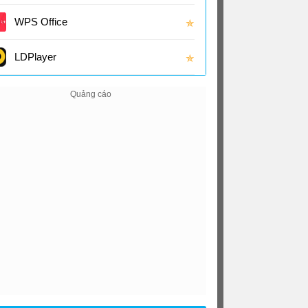
(16.0
WPS Office
✯
LDPlayer
✯