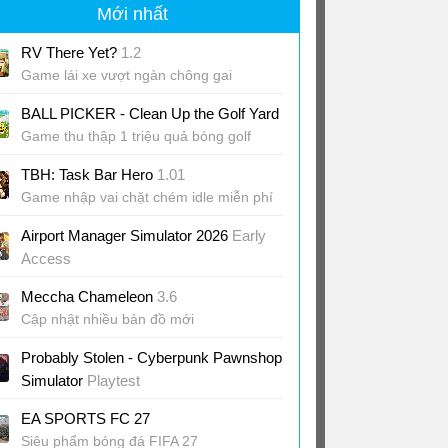
Mới nhất
RV There Yet?
1.2
Game lái xe vượt ngàn chông gai
BALL PICKER - Clean Up the Golf Yard
Game thu thập 1 triệu quả bóng golf
TBH: Task Bar Hero
1.01
Game nhập vai chặt chém idle miễn phí
Airport Manager Simulator 2026
Early
Access
Game quản lý sân bay từ A-Z
Meccha Chameleon
3.6
Cập nhật nhiều bản đồ mới
Probably Stolen - Cyberpunk Pawnshop
Simulator
Playtest
Game quản lý cửa hàng phong cách
EA SPORTS FC 27
Cyberpunk
Siêu phẩm bóng đá FIFA 27