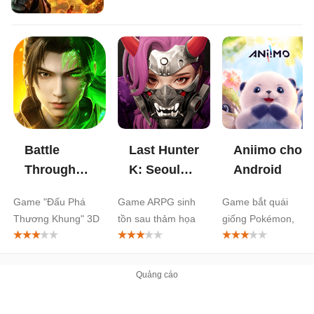
Battle
Last Hunter
Aniimo cho
Through
K: Seoul
Android
the
cho
Game "Đấu Phá
Game ARPG sinh
Game bắt quái
Heavens
Android
Thương Khung" 3D
tồn sau thảm họa
giống Pokémon,
3D:Fight
mới
hạt nhân
Palworld: Mở CBT
cho
Android