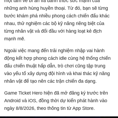
một tấm vé bí ẩn và đánh thức sức mạnh của
những anh hùng huyền thoại. Từ đó, bạn sẽ từng
bước khám phá nhiều phong cách chiến đấu khác
nhau, thử nghiệm các bộ kỹ năng riêng biệt của
từng nhân vật và đối đầu với hàng loạt kẻ địch
mạnh mẽ.
Ngoài việc mang đến trải nghiệm nhập vai hành
động kết hợp phong cách idle cùng hệ thống chiến
đấu chiến thuật hấp dẫn, trò chơi cũng tập trung
vào yếu tố xây dựng đội hình và khai thác kỹ năng
nhân vật để tạo nên các trận chiến đa dạng.
Game Ticket Hero hiện đã mở đăng ký trước trên
Android và iOS, đồng thời dự kiến phát hành vào
ngày 8/8/2026, theo thông tin từ App Store.