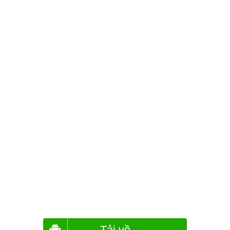
Tải về