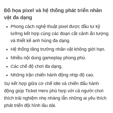
Đồ họa pixel và hệ thống phát triển nhân
vật đa dạng
Phong cách nghệ thuật pixel được đầu tư kỹ
lưỡng kết hợp cùng các đoạn cắt cảnh ấn tượng
và thiết kế anh hùng đa dạng.
Hệ thống tăng trưởng nhân vật không giới hạn.
Nhiều nội dung gameplay phong phú.
Các chế độ chơi đa dạng.
Những trận chiến hành động nhịp độ cao.
Sự kết hợp giữa cơ chế idle và chiến đấu hành
động giúp Ticket Hero phù hợp với cả người chơi
thích trải nghiệm nhẹ nhàng lẫn những ai yêu thích
phát triển đội hình lâu dài.