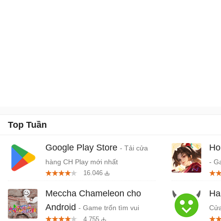
Top Tuần
Google Play Store
Ho
- Tải cửa
hàng CH Play mới nhất
- G
16.046
quố
Da
Meccha Chameleon cho
Ha
Android
- Game trốn tìm vui
Cửa
4.755