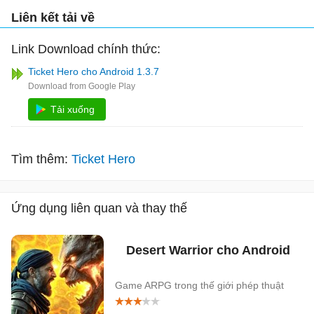
Liên kết tải về
Link Download chính thức:
Ticket Hero cho Android 1.3.7
Tải xuống
Tìm thêm:
Ticket Hero
Ứng dụng liên quan và thay thế
Desert Warrior cho Android
Game ARPG trong thế giới phép thuật