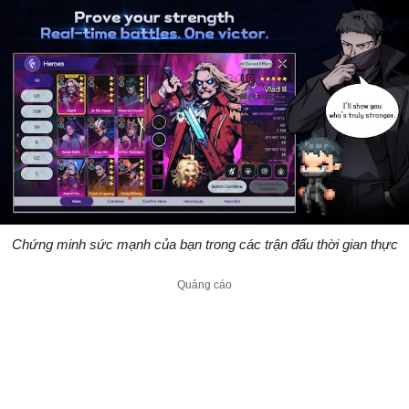
Chứng minh sức mạnh của bạn trong các trận đấu thời gian thực