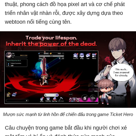
thuật, phong cách đồ họa pixel art và cơ chế phát
triển nhân vật nhàn rỗi, được xây dựng dựa theo
webtoon nổi tiếng cùng tên.
Mượn sức mạnh từ linh hồn để chiến đấu trong game Ticket Hero
Câu chuyện trong game bắt đầu khi người chơi xé