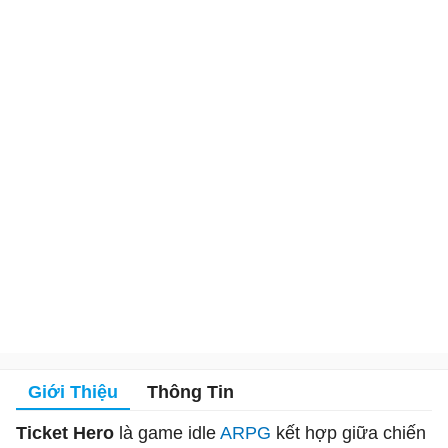
Giới Thiệu
Thông Tin
Ticket Hero
là game idle
ARPG
kết hợp giữa chiến