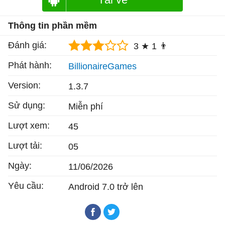
Thông tin phần mềm
Đánh giá:
3 ★
1 👨
Phát hành:
BillionaireGames
Version:
1.3.7
Sử dụng:
Miễn phí
Lượt xem:
45
Lượt tải:
05
Ngày:
11/06/2026
Yêu cầu:
Android 7.0 trở lên