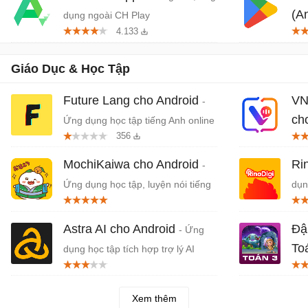
(A
dụng ngoài CH Play
4.133
trê
Giáo Dục & Học Tập
Future Lang cho Android
VN
-
ch
Ứng dụng học tập tiếng Anh online
356
Tiế
MochiKaiwa cho Android
Ri
-
Ứng dụng học tập, luyện nói tiếng
dụn
Nhật
em
Astra AI cho Android
Đậ
- Ứng
To
dụng học tập tích hợp trợ lý AI
Toá
Xem thêm