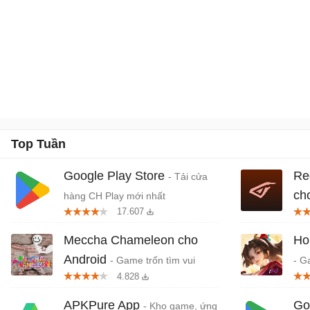
Top Tuần
Google Play Store
Re
- Tải cửa
ch
hàng CH Play mới nhất
17.607
khở
Meccha Chameleon cho
Ho
Android
- Game trốn tìm vui
- G
4.828
nhộn nhiều người chơi
quố
Da
APKPure App
Go
- Kho game, ứng