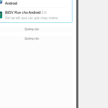
Android
Game RPG kết hợp đi bộ rèn luyện sức
BIDV Run cho Android
2.0
khỏe
Ghi lại kết quả các giải chạy online