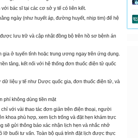
i bác sĩ tại các cơ sở y tế có liên kết.
hằng ngày (như huyết áp, đường huyết, nhịp tim) để hệ
được lưu trữ và cập nhật đồng bộ trên hồ sơ bệnh án
n gia ở tuyến tỉnh hoặc trung ương ngay trên ứng dụng.
nền tảng, kết nối với hệ thống đơn thuốc điện tử quốc
ở dữ liệu y tế như Dược quốc gia, đơn thuốc điện tử, và
ện phí không dùng tiền mặt
hỉ với vài thao tác đơn giản trên điện thoại, người
ên khoa phù hợp, xem lịch trống và đặt hẹn khám trực
g sẽ gửi thông báo xác nhận lịch hẹn và nhắc nhở
lỡ buổi tư vấn. Toàn bộ quá trình đặt lịch được thực