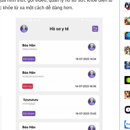
 qua hình thức gọi video, quản lý hồ sơ sức khỏe điện tử
ức khỏe từ xa một cách dễ dàng hơn.