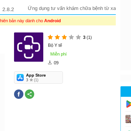
d
Ứng dụng tư vấn khám chữa bệnh từ xa
2.8.2
hiên bản này dành cho
Android
3
(1)
Bộ Y tế
Miễn phí
09
App Store
3
(1)