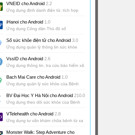
VNEID cho Android
2.2
Ứng dụng định danh điện tử, tích hợp
giấy tờ của Bộ Công An
iHanoi cho Android
1.0
Ứng dụng Công dân Thủ đô số
Sổ sức khỏe điện tử cho Android
3.0
Ứng dụng quản lý thông tin sức khỏe
VssID cho Android
2.6
Ứng dụng thông tin, tra cứu bảo hiểm xã
hội Việt Nam
Bach Mai Care cho Android
1.0
Ứng dụng quản lý sức khỏe của Bệnh
viện Bạch Mai
BV Đại Học Y Hà Nội cho Android
210.0
Ứng dụng theo dõi sức khỏe của Bệnh
viện Đại học Y Hà Nội
VTelehealth cho Android
2.8
Ứng dụng tư vấn khám chữa bệnh từ xa
Monster Walk: Step Adventure cho