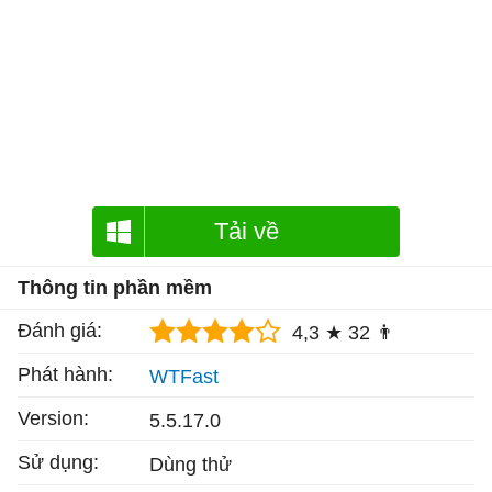
Tải về
Thông tin phần mềm
Đánh giá:
4,3 ★
32 👨
Phát hành:
WTFast
Version:
5.5.17.0
Sử dụng:
Dùng thử