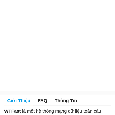
Giới Thiệu
FAQ
Thông Tin
WTFast
là một hệ thống mạng dữ liệu toàn cầu