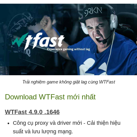
Trải nghiệm game không giật lag cùng WTFast
Download WTFast mới nhất
WTFast 4.9.0 .1646
Công cụ proxy và driver mới - Cải thiện hiệu
suất và lưu lượng mạng.