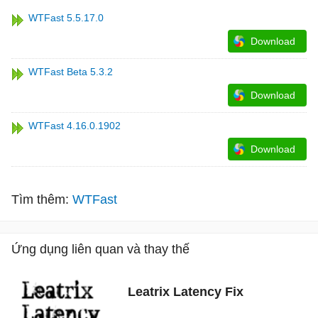
WTFast 5.5.17.0
Download
WTFast Beta 5.3.2
Download
WTFast 4.16.0.1902
Download
Tìm thêm:
WTFast
Ứng dụng liên quan và thay thế
Leatrix Latency Fix