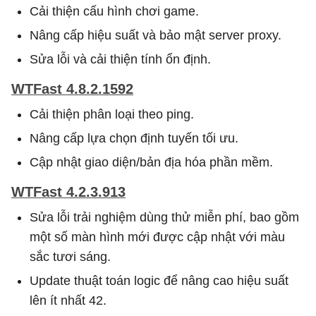
Cải thiện cấu hình chơi game.
Nâng cấp hiệu suất và bảo mật server proxy.
Sửa lỗi và cải thiện tính ổn định.
WTFast 4.8.2.1592
Cải thiện phân loại theo ping.
Nâng cấp lựa chọn định tuyến tối ưu.
Cập nhật giao diện/bản địa hóa phần mềm.
WTFast 4.2.3.913
Sửa lỗi trải nghiệm dùng thử miễn phí, bao gồm
một số màn hình mới được cập nhật với màu
sắc tươi sáng.
Update thuật toán logic để nâng cao hiệu suất
lên ít nhất 42.