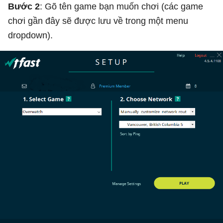
Bước 2
: Gõ tên game bạn muốn chơi (các game
chơi gần đây sẽ được lưu về trong một menu
dropdown).