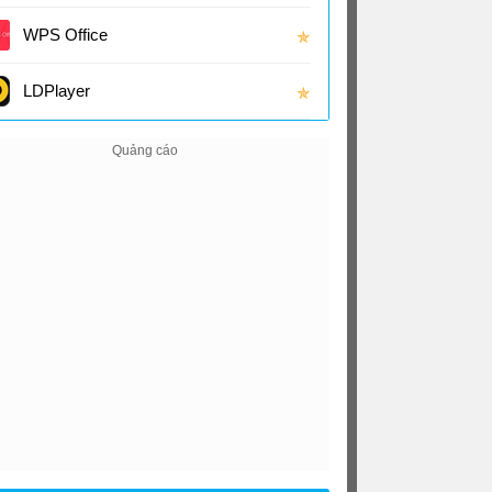
(16.0
WPS Office
✯
LDPlayer
✯