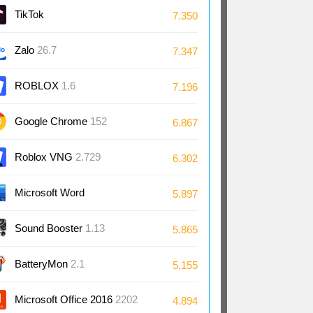
TikTok
7.350
Zalo
26.7
7.347
ROBLOX
1.6
7.196
Google Chrome
152
6.867
Roblox VNG
2.729
6.302
Microsoft Word
5.897
2024/2021/2019/2016
Sound Booster
1.13
5.865
BatteryMon
2.1
5.155
Microsoft Office 2016
2202
4.894