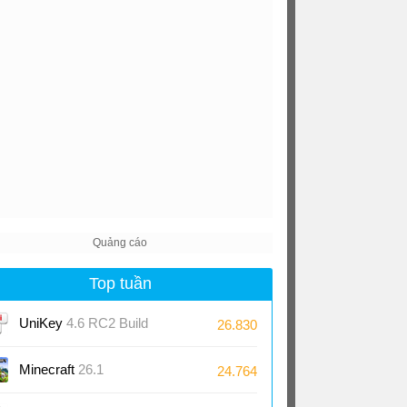
Top tuần
UniKey
4.6 RC2 Build
26.830
230919
Minecraft
26.1
24.764