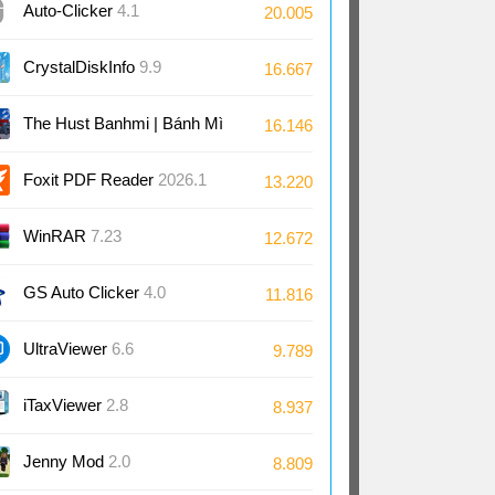
Auto-Clicker
4.1
20.005
CrystalDiskInfo
9.9
16.667
The Hust Banhmi | Bánh Mì
16.146
Bách Khoa
Foxit PDF Reader
2026.1
13.220
WinRAR
7.23
12.672
GS Auto Clicker
4.0
11.816
UltraViewer
6.6
9.789
iTaxViewer
2.8
8.937
Jenny Mod
2.0
8.809