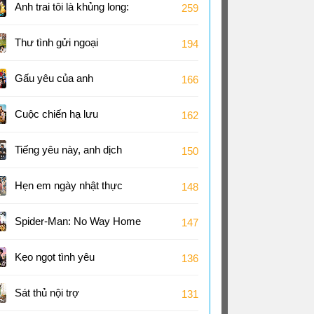
Anh trai tôi là khủng long:
259
Tương lai của quá khứ
Thư tình gửi ngoại
194
Gấu yêu của anh
166
Cuộc chiến hạ lưu
162
Tiếng yêu này, anh dịch
150
được không?
Hẹn em ngày nhật thực
148
Spider-Man: No Way Home
147
Kẹo ngọt tình yêu
136
Sát thủ nội trợ
131