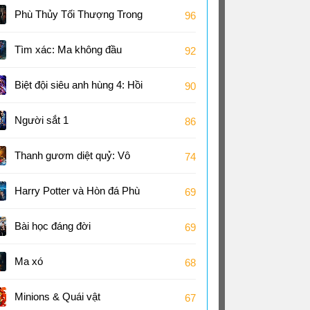
Phù Thủy Tối Thượng Trong
96
Đa Vũ Trụ Hỗn Loạn
Tìm xác: Ma không đầu
92
Biệt đội siêu anh hùng 4: Hồi
90
kết
Người sắt 1
86
Thanh gươm diệt quỷ: Vô
74
hạn thành
Harry Potter và Hòn đá Phù
69
thủy
Bài học đáng đời
69
Ma xó
68
Minions & Quái vật
67