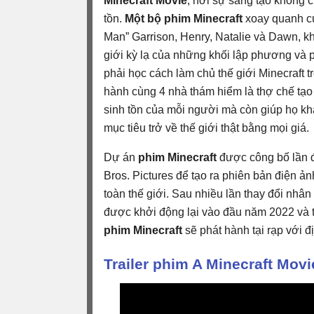
Minecraft Movie
, nơi sự sáng tạo không c
tồn.
Một bộ phim Minecraft
xoay quanh cu
Man” Garrison, Henry, Natalie và Dawn, kh
giới kỳ lạ của những khối lập phương và p
phải học cách làm chủ thế giới Minecraft t
hành cùng 4 nhà thám hiểm là thợ chế tạo
sinh tồn của mỗi người mà còn giúp họ kh
mục tiêu trở về thế giới thật bằng mọi giá.
Dự án
phim Minecraft
được công bố lần 
Bros. Pictures để tạo ra phiên bản điện ảnh
toàn thế giới. Sau nhiều lần thay đổi nhâ
được khởi động lại vào đầu năm 2022 và ti
phim Minecraft
sẽ phát hành tại rạp với 
Trailer phim A Minecraft Movi