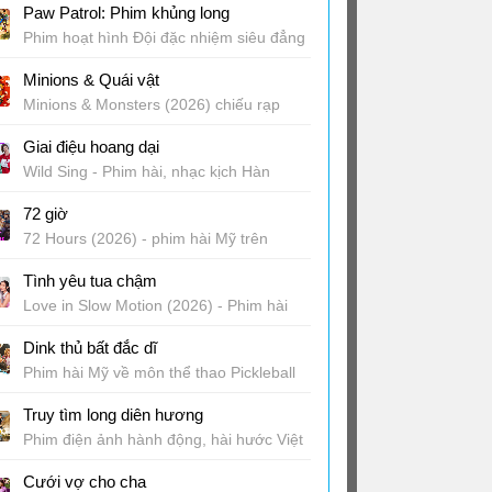
Paw Patrol: Phim khủng long
rạp
Phim hoạt hình Đội đặc nhiệm siêu đẳng
2026
Minions & Quái vật
Minions & Monsters (2026) chiếu rạp
Giai điệu hoang dại
Wild Sing - Phim hài, nhạc kịch Hàn
Quốc
72 giờ
72 Hours (2026) - phim hài Mỹ trên
Netflix
Tình yêu tua chậm
Love in Slow Motion (2026) - Phim hài
lãng mạn trên Netflix
Dink thủ bất đắc dĩ
Phim hài Mỹ về môn thể thao Pickleball
Truy tìm long diên hương
Phim điện ảnh hành động, hài hước Việt
Nam
Cưới vợ cho cha