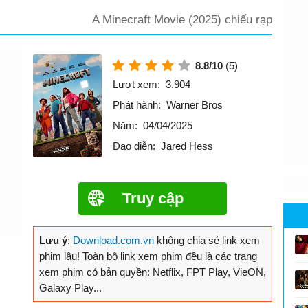
A Minecraft Movie (2025) chiếu rạp
8.8/10
(5)
Lượt xem:
3.904
Phát hành:
Warner Bros
Năm:
04/04/2025
Đạo diễn:
Jared Hess
Truy cập
Lưu ý
:
Download.com.vn
không chia sẻ link xem
phim lậu! Toàn bộ link xem phim đều là các trang
xem phim có bản quyền: Netflix, FPT Play, VieON,
Galaxy Play...