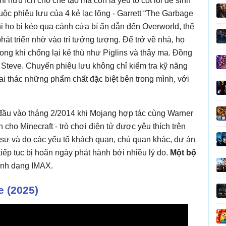
hỉ hữu ích cho chế tạo mà còn là yếu tố cốt lõi để sinh
ộc phiêu lưu của 4 kẻ lạc lõng - Garrett “The Garbage
i họ bị kéo qua cánh cửa bí ẩn dẫn đến Overworld, thế
hát triển nhờ vào trí tưởng tượng. Để trở về nhà, họ
rong khi chống lại kẻ thù như Piglins và thây ma. Đồng
 Steve. Chuyến phiêu lưu không chỉ kiểm tra kỹ năng
ai thác những phẩm chất đặc biệt bên trong mình, với
đầu vào tháng 2/2014 khi Mojang hợp tác cùng Warner
 cho Minecraft - trò chơi điện tử được yêu thích trên
n sự và do các yếu tố khách quan, chủ quan khác, dự án
ếp tục bị hoãn ngày phát hành bởi nhiều lý do.
Một bộ
định dạng IMAX.
e (2025)