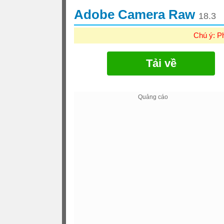
Adobe Camera Raw
18.3
Chú ý: P
Tải về