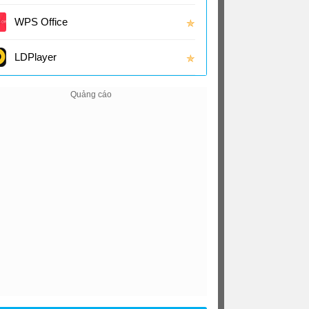
Restaurant
WPS Office
✯
LDPlayer
✯