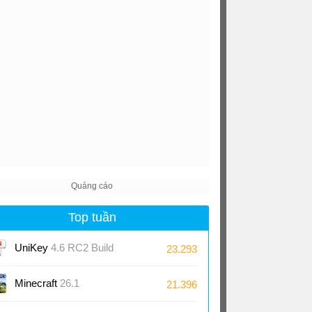
Top tuần
UniKey
4.6 RC2 Build
23.293
230919
Minecraft
26.1
21.396