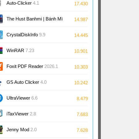
Auto-Clicker
4.1
17.430
The Hust Banhmi | Bánh Mì
14.987
Bách Khoa
CrystalDiskInfo
9.9
14.445
WinRAR
7.23
10.901
Foxit PDF Reader
2026.1
10.303
GS Auto Clicker
4.0
10.242
UltraViewer
6.6
8.479
iTaxViewer
2.8
7.683
Jenny Mod
2.0
7.628