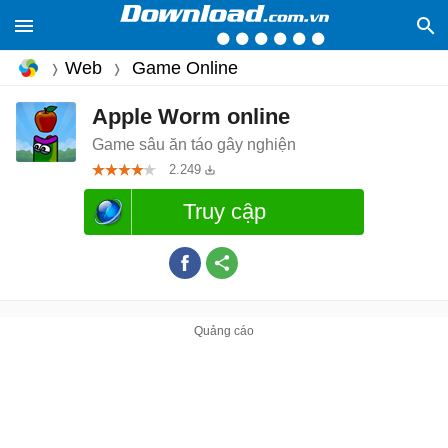
Web
Game Online
Apple Worm online
Game sâu ăn táo gây nghiện
2.249
Truy cập