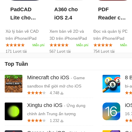
PadCAD
A360 cho
PDF
Lite cho
iOS
2.4
Reader cho
iOS
1.9
iOS
2.4
Xử lý bản vẽ CAD
Xem bản vẽ 2D và
Đọc và quản lý PDF
trên iPhone/iPad
3D trên iPhone/iPad
trên iPhone/iPad
171 Lượt tải
567 Lượt tải
754 Lượt tải
Top Tuần
Minecraft cho iOS
8 
- Game
sandbox thế giới mở cho iOS
bi-
4.748
Xingtu cho iOS
iO
- Ứng dụng
chỉnh ảnh Trung ấn tượng
16.
1.232