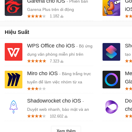
Garena cho iOS
Go
- Phiên bản
iO
Garena Plus trên di động
1.182
mạo
Hiệu Suất
WPS Office cho iOS
Sh
- Bộ ứng
dụng văn phòng miễn phí trên
tạo
7.323
iPhone/iPad
Miro cho iOS
Met
- Bảng trắng trực
Gl
tuyến để làm việc nhóm từ xa
thô
Shadowrocket cho iOS
Do
-
ch
Duyệt web nhanh, bảo mật và an
102.602
toàn cho iPhone, iPad
trợ
tạo
Xem thêm