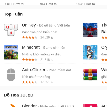
7.011 Lượt tải
944 Lượt tải
3.638 Lượt tải
Top Tuần
UniKey
Th
- Bộ gõ tiếng Việt trên
Bá
Windows phổ biến nhất
24.026
Tiệ
Minecraft
Cr
- Game sinh tồn
Những khối vuông kỳ diệu
đán
21.818
cứn
Auto-Clicker
W
- Phần mềm đặt
kích chuột tự động
giải
17.851
Đồ Họa 3D, 2D
Blender
Au
- Phần mềm thiết kế 3D