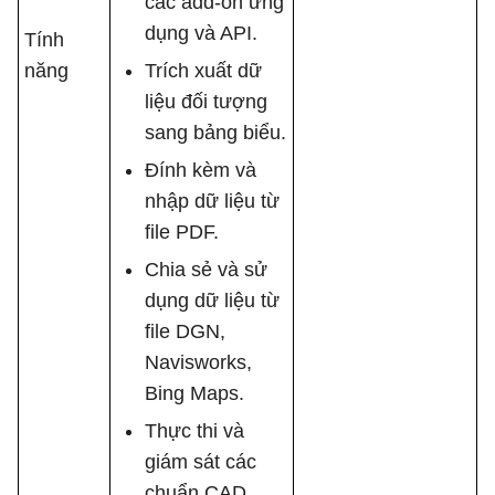
các add-on ứng
dụng và API.
Tính
năng
Trích xuất dữ
liệu đối tượng
sang bảng biểu.
Đính kèm và
nhập dữ liệu từ
file PDF.
Chia sẻ và sử
dụng dữ liệu từ
file DGN,
Navisworks,
Bing Maps.
Thực thi và
giám sát các
chuẩn CAD.