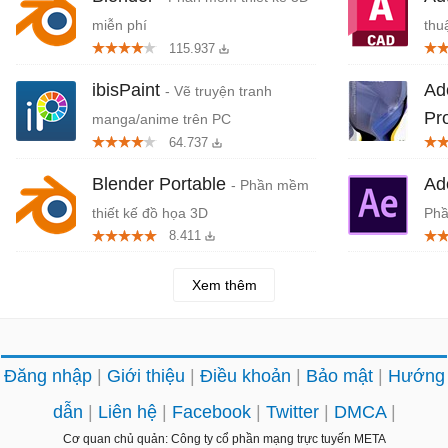
miễn phí
thu
115.937
ibisPaint
Ad
- Vẽ truyện tranh
Pr
manga/anime trên PC
64.737
Blender Portable
Ad
- Phần mềm
thiết kế đồ họa 3D
Phầ
8.411
Xem thêm
Đăng nhập
Giới thiệu
Điều khoản
Bảo mật
Hướng
dẫn
Liên hệ
Facebook
Twitter
DMCA
Cơ quan chủ quản: Công ty cổ phần mạng trực tuyến META