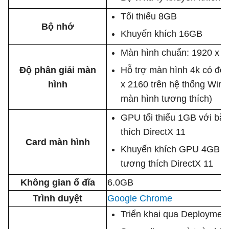
Tối thiểu 8GB
Bộ nhớ
Khuyến khích 16GB
Màn hình chuẩn: 1920 x 1
Độ phân giải màn
Hỗ trợ màn hình 4k có độ 
hình
x 2160 trên hệ thống Wind
màn hình tương thích)
GPU tối thiểu 1GB với bă
thích DirectX 11
Card màn hình
Khuyến khích GPU 4GB vớ
tương thích DirectX 11
Không gian ổ đĩa
6.0GB
Trình duyệt
Google Chrome
Triển khai qua Deploymen