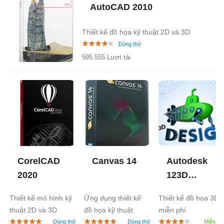
AutoCAD 2010
Thiết kế đồ họa kỹ thuật 2D và 3D
595.555 Lượt tải
CorelCAD
Canvas
14
Autodesk
2020
123D
Design
1.3
Thiết kế mô hình kỹ
Ứng dụng thiết kế
Thiết kế đồ họa 3D
thuật 2D và 3D
đồ họa kỹ thuật
miễn phí