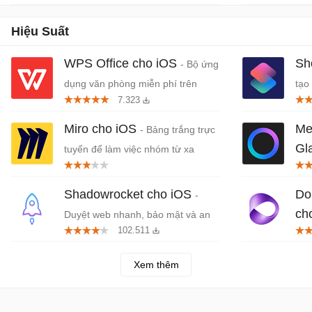
Hiệu Suất
WPS Office cho iOS
Sh
- Bộ ứng
dụng văn phòng miễn phí trên
tạo
7.323
iPhone/iPad
Miro cho iOS
Met
- Bảng trắng trực
Gl
tuyến để làm việc nhóm từ xa
thô
Shadowrocket cho iOS
Do
-
ch
Duyệt web nhanh, bảo mật và an
102.511
toàn cho iPhone, iPad
trợ
tạo
Xem thêm