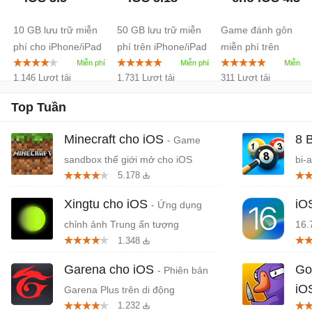
10 GB lưu trữ miễn
50 GB lưu trữ miễn
Game đánh gôn
phí cho iPhone/iPad
phí trên iPhone/iPad
miễn phí trên
iPhone/iPad
1.146 Lượt tải
1.731 Lượt tải
311 Lượt tải
Top Tuần
Minecraft cho iOS
8 
- Game
sandbox thế giới mở cho iOS
bi-
5.178
Xingtu cho iOS
iO
- Ứng dụng
chỉnh ảnh Trung ấn tượng
16.
1.348
Garena cho iOS
Go
- Phiên bản
iO
Garena Plus trên di động
1.232
mạo