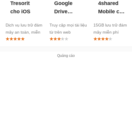
Tresorit
Google
4shared
cho iOS
Drive
Mobile cho
Online
iOS
Dịch vụ lưu trữ đám
Truy cập mọi tài liệu
15GB lưu trữ đám
mây an toàn, miễn
từ trên web
mây miễn phí
phí