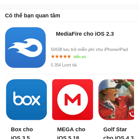
Có thể bạn quan tâm
MediaFire cho iOS
2.3
50GB lưu trữ miễn phí cho iPhone/iPad
5.354 Lượt tải
Box cho
MEGA cho
Golf Star
iOS
3.5
iOS
5.18
cho iOS
4.3