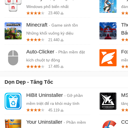
Windows phổ biến nhất
đán
23.460
cứn
Minecraft
Th
- Game sinh tồn
Bá
Những khối vuông kỳ diệu
21.440
Tiệ
Auto-Clicker
Fo
- Phần mềm đặt
kích chuột tự động
mềm
17.485
miễ
Dọn Dẹp - Tăng Tốc
HiBit Uninstaller
MS
- Gỡ phần
mềm triệt để ra khỏi máy tính
tăn
45.119
Your Uninstaller
CC
- Phần mềm