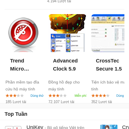
4.194 Lượt tải
Trend
Advanced
CrossTec
Micro
Clock
5.9
Secure
1.5
Rescue
Phần mềm tạo đĩa
Đồng hồ đẹp cho
Tiện ích bảo vệ máy
Disk
3.0
cứu hộ máy tính
máy tính
tính
185 Lượt tải
72.107 Lượt tải
352 Lượt tải
Top Tuần
UniKey
Cr
- Bộ gõ tiếng Việt trên