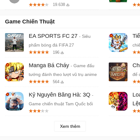
19.638
Game Chiến Thuật
EA SPORTS FC 27
Ti
- Siêu
phẩm bóng đá FIFA 27
chi
196
tuy
Manga Bá Cháy
Ch
- Game đấu
tướng đánh theo lượt vũ trụ anime
đế 
564
Kỷ Nguyên Băng Hà: 3Q
Lo
-
Lệ
Game chiến thuật Tam Quốc bối
cảnh băng giá khắc nghiệt
Tam
Xem thêm