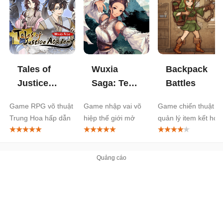
Tales of
Wuxia
Backpack
Justice
Saga: Ten
Battles
Academy:
Thousand
Game RPG võ thuật
Game nhập vai võ
Game chiến thuật
Winds
Paths
Trung Hoa hấp dẫn
hiệp thế giới mở
quản lý item kết hợp
Arise
Auto Battler