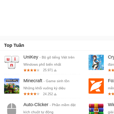
Top Tuần
UniKey
Cr
- Bộ gõ tiếng Việt trên
Windows phổ biến nhất
đán
25.971
cứn
Minecraft
Fo
- Game sinh tồn
Những khối vuông kỳ diệu
mềm
24.252
miễ
Auto-Clicker
W
- Phần mềm đặt
kích chuột tự động
giải