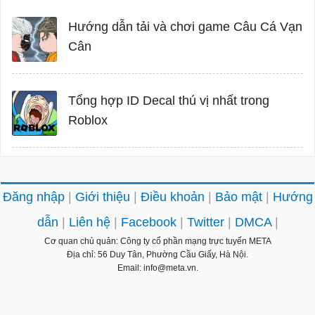
Hướng dẫn tải và chơi game Câu Cá Vạn
Cân
Tổng hợp ID Decal thú vị nhất trong
Roblox
Đăng nhập
Giới thiệu
Điều khoản
Bảo mật
Hướng
dẫn
Liên hệ
Facebook
Twitter
DMCA
Cơ quan chủ quản: Công ty cổ phần mạng trực tuyến META
Địa chỉ: 56 Duy Tân, Phường Cầu Giấy, Hà Nội.
Email: info@meta.vn.
Bản quyền © 2026
Download.com.vn
. Giữ toàn quyền.
Không được sao chép hoặc sử dụng hoặc phát hành lại bất kỳ nội dung nào
thuộc Download.com.vn khi chưa được phép.