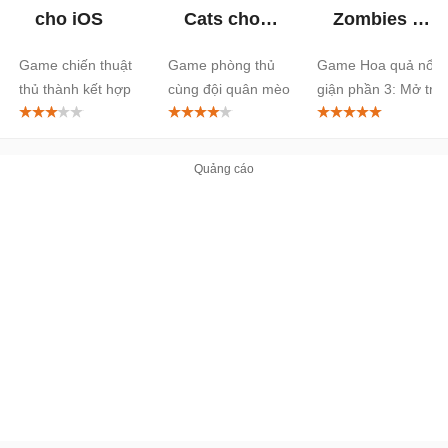
cho iOS
Cats cho
Zombies 3:
iOS
Evolved
Game chiến thuật
Game phòng thủ
Game Hoa quả nổi
cho iOS
thủ thành kết hợp
cùng đội quân mèo
giận phần 3: Mở tru
sinh tồn
cập sớm