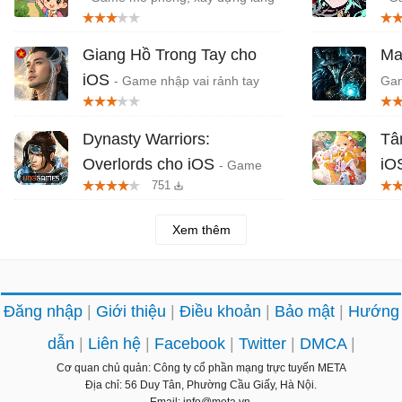
quê Việt Nam
Giang Hồ Trong Tay cho
Ma
iOS
- Game nhập vai rảnh tay
Gam
phong cách mở rương
hắc
Dynasty Warriors:
Tâ
Overlords cho iOS
iO
- Game
751
RPG Tam Quốc từ Koei Tecmo
fan
Xem thêm
Đăng nhập
Giới thiệu
Điều khoản
Bảo mật
Hướng
dẫn
Liên hệ
Facebook
Twitter
DMCA
Cơ quan chủ quản: Công ty cổ phần mạng trực tuyến META
Địa chỉ: 56 Duy Tân, Phường Cầu Giấy, Hà Nội.