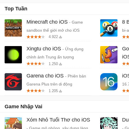
Top Tuần
Minecraft cho iOS
8 
- Game
sandbox thế giới mở cho iOS
bi-
4.922
Xingtu cho iOS
Go
- Ứng dụng
iO
chỉnh ảnh Trung ấn tượng
1.250
mạo
Garena cho iOS
iO
- Phiên bản
Garena Plus trên di động
16.
1.205
Game Nhập Vai
Xóm Nhỏ Tuổi Thơ cho iOS
Du
- Game mô phỏng, xây dựng làng
- G