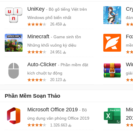
UniKey
Cr
- Bộ gõ tiếng Việt trên
Windows phổ biến nhất
đán
26.459
cứn
Minecraft
Fo
- Game sinh tồn
Những khối vuông kỳ diệu
mềm
24.951
miễ
Auto-Clicker
W
- Phần mềm đặt
kích chuột tự động
giải
20.123
Phần Mềm Soạn Thảo
Microsoft Office 2019
Mi
- Bộ
20
ứng dụng văn phòng Office 2019
1.326.663
và 