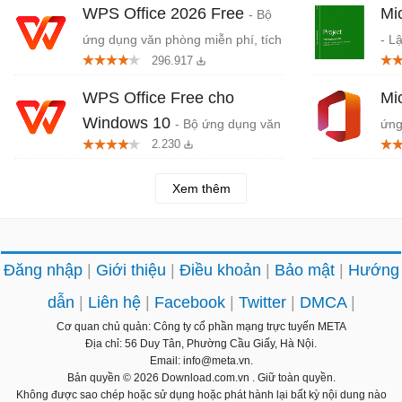
WPS Office 2026 Free
Mi
- Bộ
ứng dụng văn phòng miễn phí, tích
- L
296.917
hợp AI
chu
WPS Office Free cho
Mi
Windows 10
- Bộ ứng dụng văn
ứng
2.230
phòng miễn phí
Xem thêm
Đăng nhập
Giới thiệu
Điều khoản
Bảo mật
Hướng
dẫn
Liên hệ
Facebook
Twitter
DMCA
Cơ quan chủ quản: Công ty cổ phần mạng trực tuyến META
Địa chỉ: 56 Duy Tân, Phường Cầu Giấy, Hà Nội.
Email: info@meta.vn.
Bản quyền © 2026
Download.com.vn
. Giữ toàn quyền.
Không được sao chép hoặc sử dụng hoặc phát hành lại bất kỳ nội dung nào