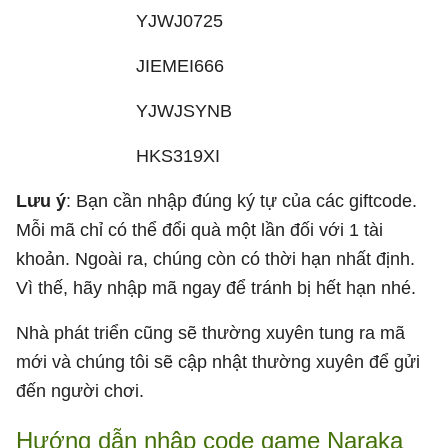
YJWJ0725
JIEMEI666
YJWJSYNB
HKS319XI
Lưu ý
: Bạn cần nhập đúng ký tự của các giftcode.
Mỗi mã chỉ có thể đổi quà một lần đối với 1 tài
khoản. Ngoài ra, chúng còn có thời hạn nhất định.
Vì thế, hãy nhập mã ngay để tránh bị hết hạn nhé.
Nhà phát triển cũng sẽ thường xuyên tung ra mã
mới và chúng tôi sẽ cập nhật thường xuyên để gửi
đến người chơi.
Hướng dẫn nhập code game Naraka