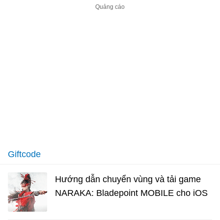
Giftcode
Hướng dẫn chuyển vùng và tải game
NARAKA: Bladepoint MOBILE cho iOS