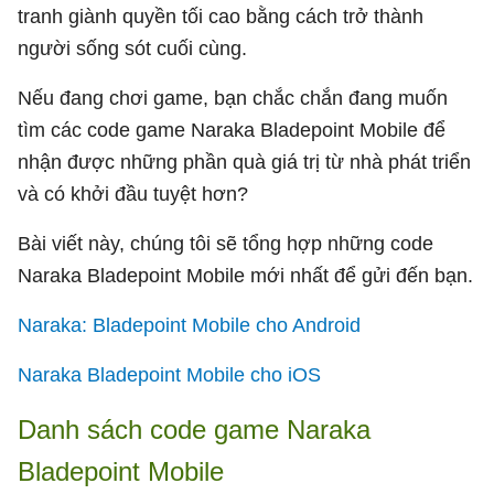
tranh giành quyền tối cao bằng cách trở thành
người sống sót cuối cùng.
Nếu đang chơi game, bạn chắc chắn đang muốn
tìm các code game Naraka Bladepoint Mobile để
nhận được những phần quà giá trị từ nhà phát triển
và có khởi đầu tuyệt hơn?
Bài viết này, chúng tôi sẽ tổng hợp những code
Naraka Bladepoint Mobile mới nhất để gửi đến bạn.
Naraka: Bladepoint Mobile cho Android
Naraka Bladepoint Mobile cho iOS
Danh sách code game Naraka
Bladepoint Mobile