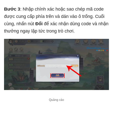
Bước 3
: Nhập chính xác hoặc sao chép mã code
được cung cấp phía trên và dán vào ô trống. Cuối
cùng, nhấn nút
Đổi
để xác nhận dùng code và nhận
thưởng ngay lập tức trong trò chơi.