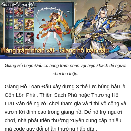
Giang Hồ Loạn Đấu có hàng trăm nhân vật hiệp khách để người
chơi thu thập.
Giang Hồ Loạn Đấu xây dựng 3 thế lực hùng hậu là
Côn Lôn Phái, Thiên Sách Phủ hoặc Thương Hội
Lưu Vân để người chơi tham gia và tỉ thí võ công và
vươn tới đỉnh cao trong giang hồ. Để hỗ trợ người
chơi, nhà phát triển thường xuyên cung cấp nhiều
mã code quy đổi phần thưởng hấp dẫn.