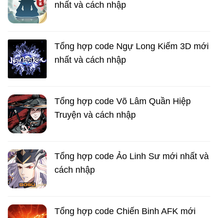
nhất và cách nhập
Tổng hợp code Ngự Long Kiếm 3D mới
nhất và cách nhập
Tổng hợp code Võ Lâm Quần Hiệp
Truyện và cách nhập
Tổng hợp code Ảo Linh Sư mới nhất và
cách nhập
Tổng hợp code Chiến Binh AFK mới