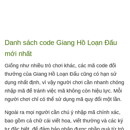
Danh sách code Giang Hồ Loạn Đấu
mới nhất
Giống như nhiều trò chơi khác, các mã code đổi
thưởng của Giang Hồ Loạn Đấu cũng có hạn sử
dụng nhất định, vì vậy người chơi cần nhanh chóng
nhập mã để tránh việc mã không còn hiệu lực. Mỗi
người chơi chỉ có thể sử dụng mã quy đổi một lần.
Ngoài ra mọi người cần chú ý nhập mã chính xác,
bao gồm cả chữ cái viết hoa, viết thường và các ký
tự đặc biệt, để đảm bảo nhận được phần quà từ trò