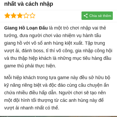
nhất và cách nhập
Giang Hồ Loạn Đấu
là một trò chơi nhập vai thẻ
tướng, đưa người chơi vào nhiệm vụ hành tẩu
giang hồ với vô số anh hùng kiệt xuất. Tập trung
vượt ải, đánh boss, tỉ thí võ công, gia nhập công hội
và thu thập hiệp khách là những mục tiêu hàng đầu
game thủ phải thực hiện.
Mỗi hiệp khách trong tựa game này đều sở hữu bộ
kỹ năng riêng biệt và độc đáo cùng câu chuyện ẩn
chứa nhiều điều hấp dẫn. Người chơi sẽ tạo nên
một đội hình tối thượng từ các anh hùng này để
vượt ải nhanh nhất có thể.