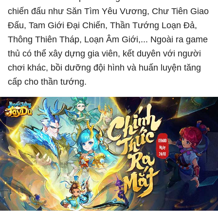
chiến đấu như Săn Tìm Yêu Vương, Chư Tiên Giao
Đấu, Tam Giới Đại Chiến, Thần Tướng Loạn Đả,
Thông Thiên Tháp, Loạn Âm Giới,... Ngoài ra game
thủ có thể xây dựng gia viên, kết duyên với người
chơi khác, bồi dưỡng đội hình và huấn luyện tăng
cấp cho thần tướng.