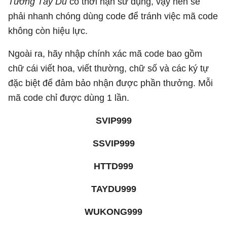
Tưởng Tây Du
có thời hạn sử dụng, vậy nên sẽ
phải nhanh chóng dùng code để tránh việc mã code
không còn hiệu lực.
Ngoài ra, hãy nhập chính xác mã code bao gồm
chữ cái viết hoa, viết thường, chữ số và các ký tự
đặc biệt để đảm bảo nhận được phần thưởng. Mỗi
mã code chỉ được dùng 1 lần.
SVIP999
SSVIP999
HTTD999
TAYDU999
WUKONG999