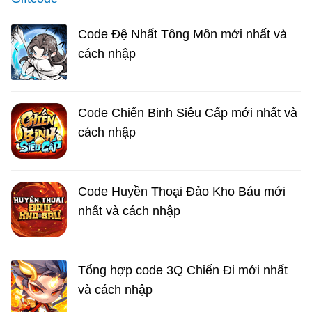
Code Đệ Nhất Tông Môn mới nhất và
cách nhập
Code Chiến Binh Siêu Cấp mới nhất và
cách nhập
Code Huyền Thoại Đảo Kho Báu mới
nhất và cách nhập
Tổng hợp code 3Q Chiến Đi mới nhất
và cách nhập