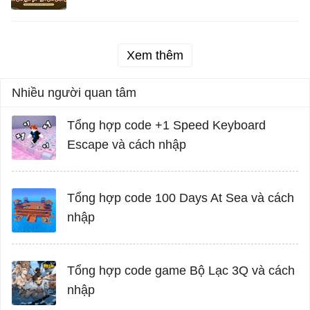
Xem thêm
Nhiều người quan tâm
Tổng hợp code +1 Speed Keyboard
Escape và cách nhập
Tổng hợp code 100 Days At Sea và cách
nhập
Tổng hợp code game Bộ Lạc 3Q và cách
nhập