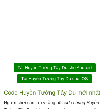
Tải Huyễn Tưởng Tây Du cho Android
Tải Huyễn Tưởng Tây Du cho iOS
Code Huyễn Tưởng Tây Du mới nhất
Người chơi cần lưu ý rằng bộ
code chung Huyễn