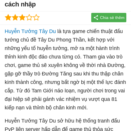
cách nhập
Huyễn Tưởng Tây Du
là tựa game chiến thuật đấu
tướng chủ đề Tây Du Phong Thần, kết hợp với
những yếu tố huyễn tưởng, mở ra một hành trình
thỉnh kinh độc đáo chưa từng có. Tham gia vào trò
chơi, game thủ sẽ xuyên không về thời nhà Đường,
gặp gỡ thầy trò Đường Tăng sau khi thu thập chân
kinh thành công, nhưng bất ngờ bị một thế lực đánh
cắp. Từ đó Tam Giới náo loạn, người chơi trong vai
đại hiệp sẽ phải gánh vác nhiệm vụ vượt qua 81
kiếp nạn và thỉnh bộ chân kinh mới.
Huyễn Tưởng Tây Du sở hữu hệ thống tranh đấu
PvP liên server hấp dẫn để game thủ thỏa sức