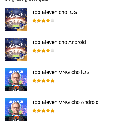
Top Eleven cho iOS
Top Eleven cho Android
Top Eleven VNG cho iOS
Top Eleven VNG cho Android