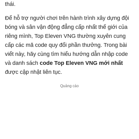
thái.
Để hỗ trợ người chơi trên hành trình xây dựng đội
bóng và sân vận động đẳng cấp nhất thế giới của
riêng mình, Top Eleven VNG thường xuyên cung
cấp các mã code quy đổi phần thưởng. Trong bài
viết này, hãy cùng tìm hiểu hướng dẫn nhập code
và danh sách
code Top Eleven VNG mới nhất
được cập nhật liên tục.