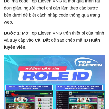
Đổi mã code Top Eleven VNG là một quá trình rất
đơn giản, người chơi chỉ cần làm theo các bước
bên dưới để biết cách nhập code thông qua trang
web.
Bước 1
: Mở Top Eleven VNG trên thiết bị của mình
và truy cập vào
Cài Đặt
để sao chép mã
ID Huấn
luyện viên
.