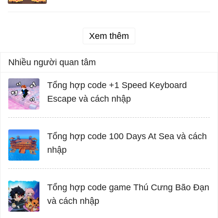
Xem thêm
Nhiều người quan tâm
Tổng hợp code +1 Speed Keyboard
Escape và cách nhập
Tổng hợp code 100 Days At Sea và cách
nhập
Tổng hợp code game Thú Cưng Bão Đạn
và cách nhập