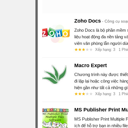
Zoho Docs
Công cụ soạn
Zoho Docs là bộ phần mềm s
liệu hoạt động đa nền tảng v
viên văn phòng lẫn người dù
Xếp hạng: 3
1 Phi
Macro Expert
Chương trình này được thiết
đi lặp lại hoặc công việc hà
hiện gần như tất cả những g
hóa công việc, tăng hiệu suất
Xếp hạng: 3
1 Phi
tiền bạc cho bạ
MS Publisher Print Mu
MS Publisher Print Multiple
ích để hỗ trợ bạn in nhiều f