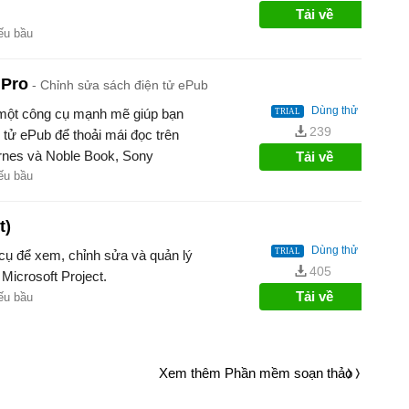
Tải về
ếu bầu
 Pro
Chỉnh sửa sách điện tử ePub
Dùng thử
à một công cụ mạnh mẽ giúp bạn
239
 tử ePub để thoải mái đọc trên
arnes và Noble Book, Sony
Tải về
kberry Playbook, BeBook,
ếu bầu
t)
Dùng thử
 cụ để xem, chỉnh sửa và quản lý
405
 Microsoft Project.
Tải về
ếu bầu
Xem thêm Phần mềm soạn thảo