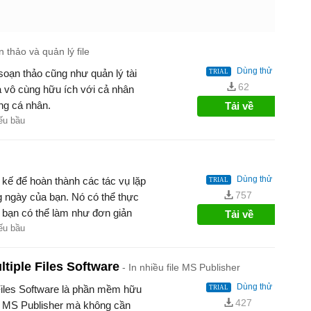
 thảo và quản lý file
Dùng thử
oạn thảo cũng như quản lý tài
62
à vô cùng hữu ích với cả nhân
ng cá nhân.
Tải về
ếu bầu
Dùng thử
 kế để hoàn thành các tác vụ lặp
757
ng ngày của bạn. Nó có thể thực
ì bạn có thể làm như đơn giản
Tải về
 làm việc, tiết kiệm thời gian và
ếu bầu
ltiple Files Software
In nhiều file MS Publisher
Dùng thử
 Files Software là phần mềm hữu
427
ile MS Publisher mà không cần