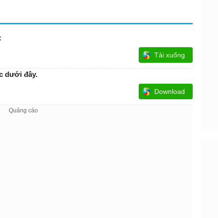
:
Tải xuống
c dưới đây.
Download