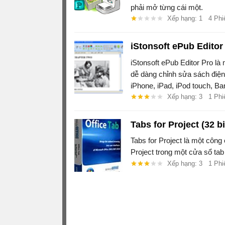
phải mở từng cái một.
Xếp hạng: 1
4 Phi
iStonsoft ePub Editor
iStonsoft ePub Editor Pro l
dễ dàng chỉnh sửa sách điện
iPhone, iPad, iPod touch, B
Reader, Kobo eReader, Blac
Xếp hạng: 3
1 Phi
Windows Mobile, vv.
Tabs for Project (32 bi
Tabs for Project là một công
Project trong một cửa sổ tab
Xếp hạng: 3
1 Phi
;