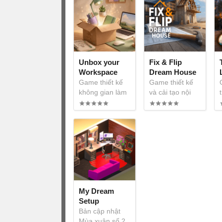
Unbox your
Fix & Flip
Workspace
Dream House
Game thiết kế
Game thiết kế
không gian làm
và cải tạo nội
việc ấm cúng
thất chân thực
My Dream
Setup
Bản cập nhật
Mùa xuân số 2