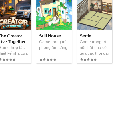
The Creator:
Still House
Settle
Live Together
Game trang trí
Game trang trí
Game hợp tác
phòng ấm cúng
nội thất nhà cổ
thiết kế nhà cửa
qua các thời đại
sáng tạo