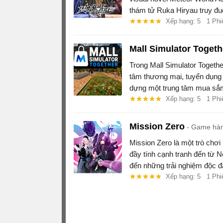
thám tử Ruka Hiryau truy đuổ
vụ án bí ẩn.
Xếp hạng: 5
1 Phi
Mall Simulator Togeth
Trong Mall Simulator Togethe
tâm thương mại, tuyển dụng
dựng một trung tâm mua sắ
Xếp hạng: 5
1 Phi
Mission Zero
Game hành
Mission Zero là một trò chơi
đầy tính cạnh tranh đến từ
đến những trải nghiệm độc đ
Xếp hạng: 5
1 Phi
;