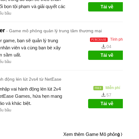
i bọn tội phạm và giải quyết các
Tải về
ếu bầu
er
Game mô phỏng quản lý trung tâm thương mại
Tính phí
r game, bạn sẽ quản lý trung
04
 nhân viên và cùng bạn bè xây
m sầm uất.
Tải về
ếu bầu
 động lén lút 2vs4 từ NetEase
Miễn phí
 nhập vai hành động lén lút 2v4
57
 NetEase Games, hứa hẹn mang
áo và khác biệt.
Tải về
ếu bầu
Xem thêm Game Mô phỏng