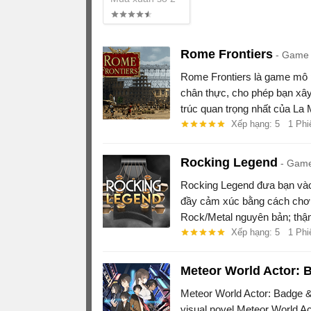
Rome Frontiers
Game 
Rome Frontiers là game mô
chân thực, cho phép bạn xây
trúc quan trọng nhất của La 
Xếp hạng: 5
1 Phi
Rocking Legend
Game 
Rocking Legend đưa bạn vào
đầy cảm xúc bằng cách chơi 
Rock/Metal nguyên bản; thậm
diễn tự do.
Xếp hạng: 5
1 Phi
Meteor World Actor: 
Meteor World Actor: Badge 
visual novel Meteor World Ac