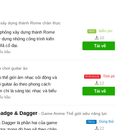
xây dựng thành Rome chân thực
Miễn phí
 phỏng xây dựng thành Rome
10
 dựng những công trình kiến
Mã cổ đại.
Tải về
ếu bầu
chơi guitar ảo
Tính phí
 thế giới âm nhạc sôi động và
12
guitar ảo theo phong cách
 chí là sáng tác nhạc và biểu
Tải về
ếu bầu
Badge & Dagger
Game Anime Thế giới siêu năng lực
Dùng thử
& Dagger là phần hai của game
22
tor, trong đó bạn sẽ theo chân