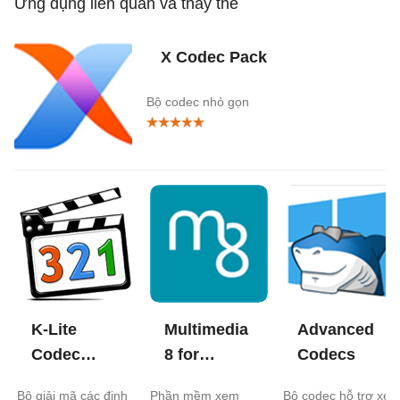
Ứng dụng liên quan và thay thế
X Codec Pack
Bộ codec nhỏ gọn
K-Lite
Multimedia
Advanced
Codec
8 for
Codecs
Pack Basic
Windows 8
Bộ giải mã các định
Phần mềm xem
Bộ codec hỗ trợ xe