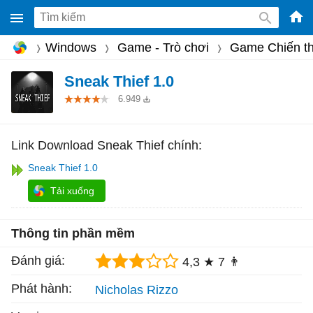
-
Windows
Game - Trò chơi
Game Chiến th
Phầ
mềm
Sneak Thief 1.0
gam
6.949
miễ
phí
Link Download Sneak Thief chính:
cho
Sneak Thief 1.0
Win
Tải xuống
Mac
iOS,
Thông tin phần mềm
Andr
Đánh giá:
4,3 ★
7 👨
Phát hành:
Nicholas Rizzo