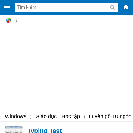
-
Phầ
mềm
gam
miễ
phí
cho
Win
Mac
iOS,
Andr
Windows
Giáo dục - Học tập
Luyện gõ 10 ngón
Typing Test