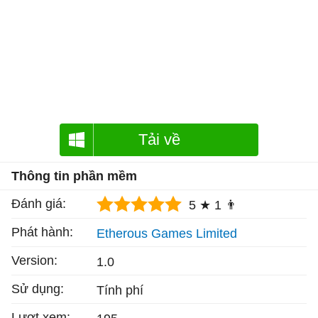
Tải về
Thông tin phần mềm
Đánh giá:
5 ★
1 👨
Phát hành:
Etherous Games Limited
Version:
1.0
Sử dụng:
Tính phí
Lượt xem: