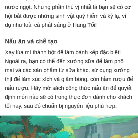
nước ngọt. Nhưng phần thú vị nhất là bạn sẽ có cơ
hội bắt được những sinh vật quý hiếm và kỳ lạ, ví
dụ như loài cá phát sáng ở Hang Tối!
Nấu ăn và chế tạo
Xay lúa mì thành bột để làm bánh kếp đặc biệt!
Ngoài ra, bạn có thể đến xưởng sữa để làm phô
mai và các sản phẩm từ sữa khác, sử dụng xưởng
thịt để làm xúc xích và giăm bông, còn hầm rượu để
nấu rượu. Hãy mở sách công thức nấu ăn để quyết
định món nào sẽ có trong thực đơn dành cho khách
tối nay, sau đó chuẩn bị nguyên liệu phù hợp.