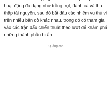
hoạt động đa dạng như trồng trọt, đánh cá và thu
thập tài nguyên, sau đó bắt đầu các nhiệm vụ thú vị
trên nhiều bản đồ khác nhau, trong đó có tham gia
vào các trận đấu chiến thuật theo lượt để khám phá
những thành phần bí ẩn.