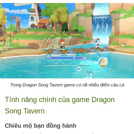
Trong Dragon Song Tavern game có rất nhiều điểm câu cá
Tính năng chính của game Dragon
Song Tavern
Chiêu mộ bạn đồng hành