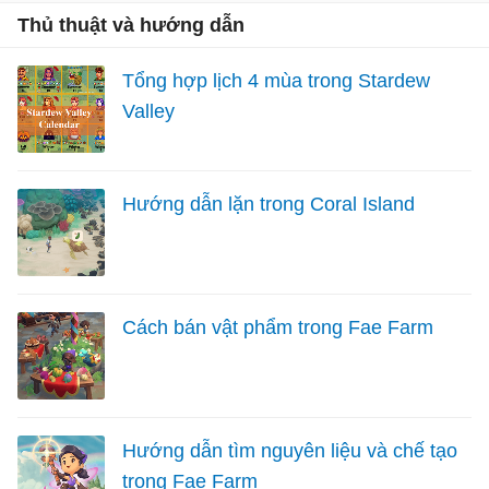
Thủ thuật và hướng dẫn
Tổng hợp lịch 4 mùa trong Stardew
Valley
Hướng dẫn lặn trong Coral Island
Cách bán vật phẩm trong Fae Farm
Hướng dẫn tìm nguyên liệu và chế tạo
trong Fae Farm