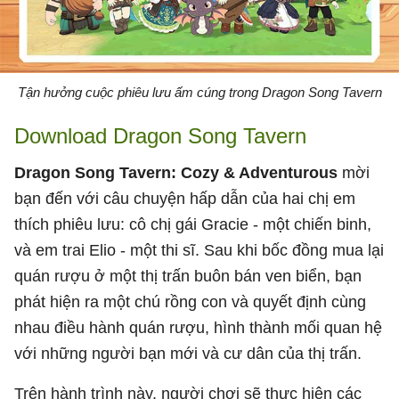
Tận hưởng cuộc phiêu lưu ấm cúng trong Dragon Song Tavern
Download Dragon Song Tavern
Dragon Song Tavern: Cozy & Adventurous
mời
bạn đến với câu chuyện hấp dẫn của hai chị em
thích phiêu lưu: cô chị gái Gracie - một chiến binh,
và em trai Elio - một thi sĩ. Sau khi bốc đồng mua lại
quán rượu ở một thị trấn buôn bán ven biển, bạn
phát hiện ra một chú rồng con và quyết định cùng
nhau điều hành quán rượu, hình thành mối quan hệ
với những người bạn mới và cư dân của thị trấn.
Trên hành trình này, người chơi sẽ thực hiện các