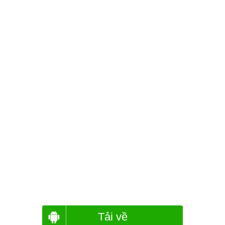
Tải về