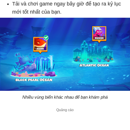
Tải và chơi game ngay bây giờ để tạo ra kỷ lục
mới tốt nhất của bạn.
Nhiều vùng biển khác nhau để bạn khám phá