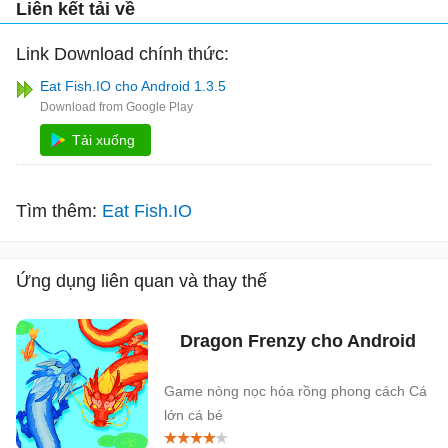
Liên kết tải về
Link Download chính thức:
Eat Fish.IO cho Android 1.3.5
Tải xuống
Tìm thêm:
Eat Fish.IO
Ứng dụng liên quan và thay thế
Dragon Frenzy cho Android
Game nòng nọc hóa rồng phong cách Cá
lớn cá bé