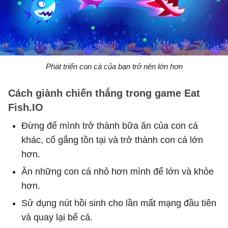
Phát triển con cá của bạn trở nên lớn hơn
Cách giành chiến thắng trong game Eat
Fish.IO
Đừng để mình trở thành bữa ăn của con cá
khác, cố gắng tồn tại và trở thành con cá lớn
hơn.
Ăn những con cá nhỏ hơn mình để lớn và khỏe
hơn.
Sử dụng nút hồi sinh cho lần mất mạng đầu tiên
và quay lại bể cá.