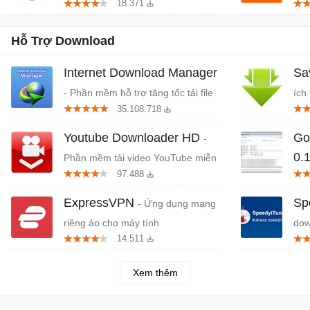
18.371
miễ
Hỗ Trợ Download
Internet Download Manager
Sa
- Phần mềm hỗ trợ tăng tốc tải file
ích
35.108.718
và download video
Youtube Downloader HD
Go
-
0.
Phần mềm tải video YouTube miễn
97.488
phí cho máy tính
ExpressVPN
Sp
- Ứng dụng mạng
riêng ảo cho máy tính
dow
14.511
Xem thêm