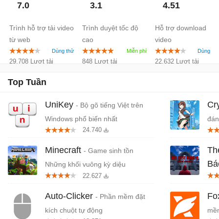
7.0
3.1
4.51
Trình hỗ trợ tải video
Trình duyệt tốc độ
Hỗ trợ download
từ web
cao
video
29.708 Lượt tải
848 Lượt tải
22.632 Lượt tải
Top Tuần
UniKey
Cr
- Bộ gõ tiếng Việt trên
Windows phổ biến nhất
đán
24.740
cứn
Minecraft
Th
- Game sinh tồn
Bá
Những khối vuông kỳ diệu
22.627
Tiệ
Auto-Clicker
Fo
- Phần mềm đặt
kích chuột tự động
mềm