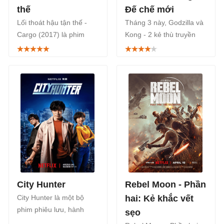
thế
Đế chế mới
Lối thoát hậu tận thế -
Tháng 3 này, Godzilla và
Cargo (2017) là phim
Kong - 2 kẻ thù truyền
kinh dị khoa học viễn
kiếp trở lại trong bom tấn
tưởng của Úc phát hành
phiêu lưu hành động
năm 2017 do Netflix phát
Godzilla x Kong: Đế chế
hành, xoay quanh hành
mới. Godzilla x Kong: The
trình sinh tồn khốc liệt
New Empire chiếu rạp từ
của 2 cha con.
ngày 29/3.
City Hunter
Rebel Moon - Phần
City Hunter là một bộ
hai: Kẻ khắc vết
phim phiêu lưu, hành
sẹo
động Nhật Bản, được