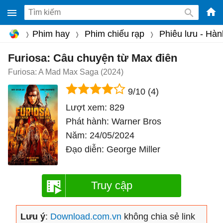
-
Phim hay
Phim chiếu rạp
Phiêu lưu - Hà
Phầ
mềm
Furiosa: Câu chuyện từ Max điên
gam
Furiosa: A Mad Max Saga (2024)
miễ
9/10
(4)
phí
Lượt xem:
829
cho
Phát hành:
Warner Bros
Win
Năm:
24/05/2024
Mac
Đạo diễn:
George Miller
iOS,
Andr
Truy cập
Lưu ý
:
Download.com.vn
không chia sẻ link