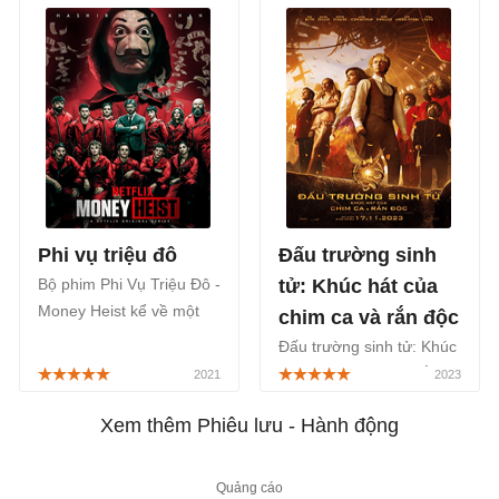
khán giả nhí vào dịp Tết
đóng chính của Chi Pu,
Nguyên đán 2026.
Thuận Nguyễn, Trần
Ngọc Vàng, sẽ được
công chiếu chính thức từ
ngày 08/12/2023.
Phi vụ triệu đô
Đấu trường sinh
Bộ phim Phi Vụ Triệu Đô -
tử: Khúc hát của
Money Heist kể về một
chim ca và rắn độc
nhóm những tội phạm tập
Đấu trường sinh tử: Khúc
hợp lại cho một phi vụ
hát của chim ca và rắn
lịch sử: đột nhập Royal
độc, The Hunger Games:
Mint of Spain - xưởng đúc
Xem thêm Phiêu lưu - Hành động
The Ballad of Songbirds
tiền hoàng gia của Tây
& Snakes, là bộ phim
Ban Nha.
khoa học viễn tưởng