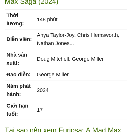
Max Saga (2024)
Thời
148 phút
lượng:
Anya Taylor-Joy, Chris Hemsworth,
Diễn viên:
Nathan Jones...
Nhà sản
Doug Mitchell, George Miller
xuất:
Đạo diễn:
George Miller
Năm phát
2024
hành:
Giới hạn
17
tuổi:
Tại sao nên xem Furiosa: A Mad Max