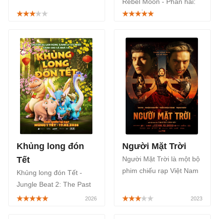
Rebel Moon - Phần hai:
chuyển thể từ bộ manga
Kẻ khắc vết sẹo là phần
nổi tiếng cùng tên của tác
thứ 2 trong loạt phim
giả Hojo Tsukas, sẽ phát
phiêu lưu khoa học viễn
sóng trên Netflix từ ngày
tưởng Mỹ Rebel Moon,
25/04/2024.
phát sóng trên Netflix từ
ngày 19/4/2024.
Khủng long đón
Người Mặt Trời
Tết
Người Mặt Trời là một bộ
phim chiếu rạp Việt Nam
Khủng long đón Tết -
thuộc thể loại hành động,
Jungle Beat 2: The Past
mang đến cho người xem
là tên bộ phim hoạt hình
một thế giới ma cà rồng
phiêu lưu hài hước ra mắt
hoàn toàn mới lạ với sự