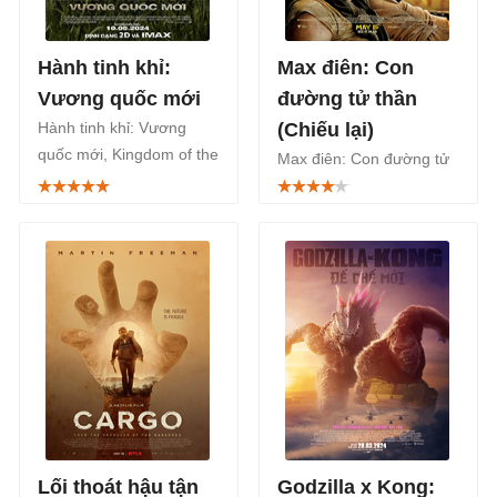
Hành tinh khỉ:
Max điên: Con
Vương quốc mới
đường tử thần
Hành tinh khỉ: Vương
(Chiếu lại)
quốc mới, Kingdom of the
Max điên: Con đường tử
Planet of the Apes, là bộ
thần, Mad Max: Fury
phim phiêu lưu hành
Road, là phim phiêu lưu
động khoa học viễn
hành động khoa học viễn
tưởng Mỹ chiếu rạp từ
tưởng của Mỹ năm 2015
10/5/2024.
với thành công vượt trội
cả về mặt nghệ thuật lẫn
doanh thu.
Lối thoát hậu tận
Godzilla x Kong: