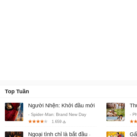
hành động của Mỹ năm
2023.
Top Tuần
Người Nhện: Khởi đầu mới
Th
- Spider-Man: Brand New Day
- P
1.659
(2026) chiếu rạp
Tru
Ngoại tình chỉ là bắt đầu
Gấ
-