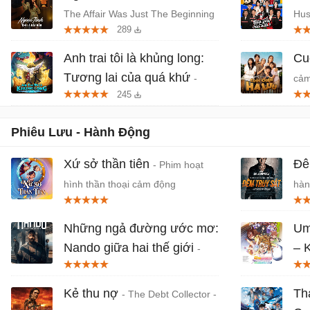
The Affair Was Just The Beginning
Hus
289
- Phim tâm lý, giật gân Hàn Quốc
Thá
Anh trai tôi là khủng long:
Cu
Tương lai của quá khứ
-
cảm
245
Phim anime hành động, thần thoại
Việt chiếu rạp
Phiêu Lưu - Hành Động
Xứ sở thần tiên
Đê
- Phim hoạt
hình thần thoại cảm động
hàn
Jov
Những ngả đường ước mơ:
Um
Nando giữa hai thế giới
– 
-
mớ
Phần ngoại truyện của series
Sintonia trên Netflix
Bản
Kẻ thu nợ
Th
- The Debt Collector -