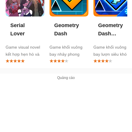
Serial
Geometry
Geometry
Lover
Dash
Dash
SubZero
Game visual novel
Game khối vuông
Game khối vuông
kết hợp hẹn hò và
bay nhảy phong
bay lượn siêu khó
nhịp điệu
cách Flappy Bird