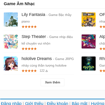
Game Âm Nhạc
Lily Fantasia
O
- Game Bậc thầy
piano
nhạ
Step Theater
Al
- Game nhịp điệu
kể chuyện vui nhộn
chặ
hololive Dreams
Rh
- Game JRPG
nhảy cùng thần tượng hololive
Gam
122
Xem thêm
Đăng nhập
Giới thiệu
Điều khoản
Bảo mật
Hướng