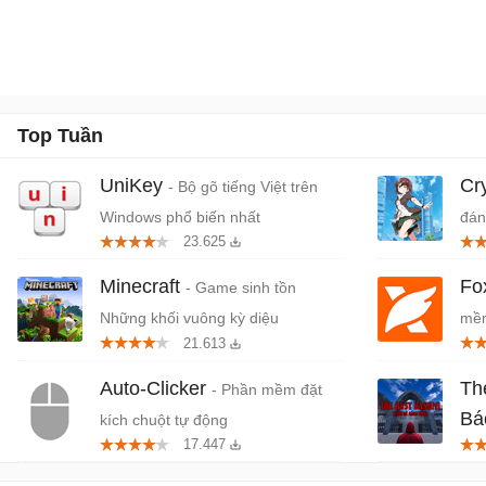
Top Tuần
UniKey
Cr
- Bộ gõ tiếng Việt trên
Windows phổ biến nhất
đán
23.625
cứn
Minecraft
Fo
- Game sinh tồn
Những khối vuông kỳ diệu
mềm
21.613
miễ
Auto-Clicker
Th
- Phần mềm đặt
Bá
kích chuột tự động
17.447
Tiệ