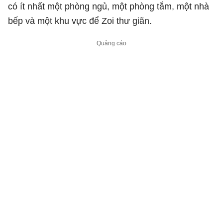
có ít nhất một phòng ngủ, một phòng tắm, một nhà
bếp và một khu vực để Zoi thư giãn.