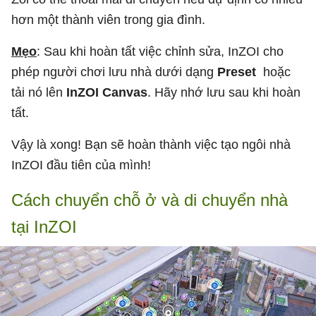
hơn một thành viên trong gia đình.
Mẹo
: Sau khi hoàn tất việc chỉnh sửa, InZOI cho
phép người chơi lưu nhà dưới dạng
Preset
hoặc
tải nó lên
InZOI Canvas
. Hãy nhớ lưu sau khi hoàn
tất.
Vậy là xong! Bạn sẽ hoàn thành việc tạo ngôi nhà
InZOI đầu tiên của mình!
Cách chuyển chỗ ở và di chuyển nhà
tại InZOI