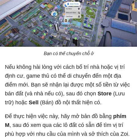
Bạn có thể chuyển chỗ ở
Nếu không hài lòng với cách bố trí nhà hoặc vị trí
định cư, game thủ có thể di chuyển đến một địa
điểm mới. Bạn sẽ nhận lại được một số tiền từ việc
bán đất (và nhà nếu có), sau đó chọn
Store
(Lưu
trữ) hoặc
Sell
(Bán) đồ nội thất hiện có.
Để thực hiện việc này, hãy mở bản đồ bằng
phím
M
, sau đó xem qua các lô đất có sẵn để tìm vị trí
phù hợp với nhu cầu của mình và sở thích của Zoi.