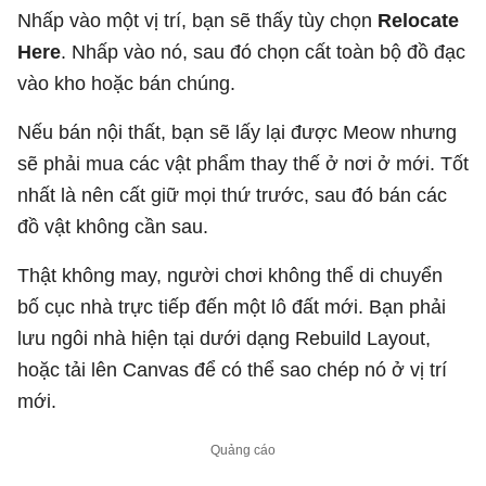
Nhấp vào một vị trí, bạn sẽ thấy tùy chọn
Relocate
Here
. Nhấp vào nó, sau đó chọn cất toàn bộ đồ đạc
vào kho hoặc bán chúng.
Nếu bán nội thất, bạn sẽ lấy lại được Meow nhưng
sẽ phải mua các vật phẩm thay thế ở nơi ở mới. Tốt
nhất là nên cất giữ mọi thứ trước, sau đó bán các
đồ vật không cần sau.
Thật không may, người chơi không thể di chuyển
bố cục nhà trực tiếp đến một lô đất mới. Bạn phải
lưu ngôi nhà hiện tại dưới dạng Rebuild Layout,
hoặc tải lên Canvas để có thể sao chép nó ở vị trí
mới.