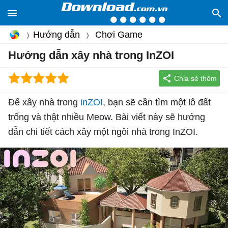
Hướng dẫn
Chơi Game
Hướng dẫn xây nhà trong InZOI
Để xây nhà trong
inZOI
, bạn sẽ cần tìm một lô đất
trống và thật nhiều Meow. Bài viết này sẽ hướng
dẫn chi tiết cách xây một ngôi nhà trong InZOI.