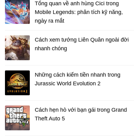
Tổng quan về anh hùng Cici trong
Mobile Legends: phân tích kỹ năng,
ngày ra mắt
Cách xem tướng Liên Quân ngoài đời
nhanh chóng
Những cách kiếm tiền nhanh trong
Jurassic World Evolution 2
Cách hẹn hò với bạn gái trong Grand
Theft Auto 5