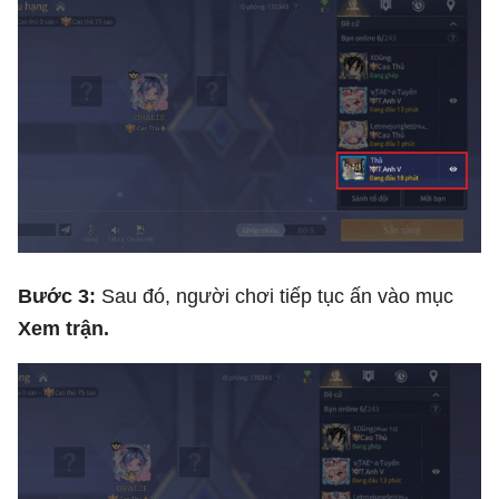
Bước 3:
Sau đó, người chơi tiếp tục ấn vào mục
Xem trận.