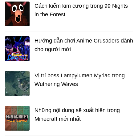
Cách kiếm kim cương trong 99 Nights
in the Forest
Hướng dẫn chơi Anime Crusaders dành
cho người mới
Vị trí boss Lampylumen Myriad trong
Wuthering Waves
Những nội dung sẽ xuất hiện trong
Minecraft mới nhất