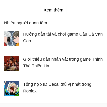
Xem thêm
Nhiều người quan tâm
Hướng dẫn tải và chơi game Câu Cá Vạn
Cân
Giới thiệu dàn nhân vật trong game Thịnh
Thế Thiên Hạ
Tổng hợp ID Decal thú vị nhất trong
Roblox