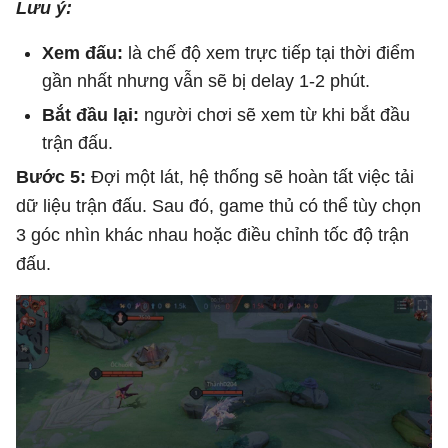
Lưu ý:
Xem đấu:
là chế độ xem trực tiếp tại thời điểm
gần nhất nhưng vẫn sẽ bị delay 1-2 phút.
Bắt đầu lại:
người chơi sẽ xem từ khi bắt đầu
trận đấu.
Bước 5:
Đợi một lát, hệ thống sẽ hoàn tất việc tải
dữ liệu trận đấu. Sau đó, game thủ có thể tùy chọn
3 góc nhìn khác nhau hoặc điều chỉnh tốc độ trận
đấu.