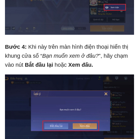
Bước 4:
Khi này trên màn hình điện thoại hiển thị
khung cửa sổ “
Bạn muốn xem ở đâu?
”, hãy chạm
vào nút
Bắt đầu lại
hoặc
Xem đấu.