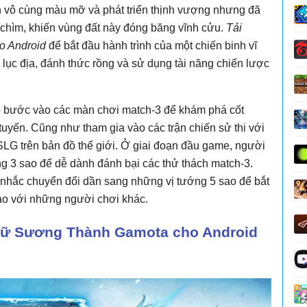
n vô cùng màu mỡ và phát triển thịnh vượng nhưng đã
chìm, khiến vùng đất này đóng băng vĩnh cửu.
Tải
o Android
để bắt đầu hành trình của một chiến binh vĩ
 lục địa, đánh thức rồng và sử dụng tài năng chiến lược
sẽ bước vào các màn chơi match-3 để khám phá cốt
tuyến. Cũng như tham gia vào các trận chiến sử thi với
LG trên bản đồ thế giới. Ở giai đoạn đầu game, người
g 3 sao để dễ dành đánh bại các thử thách match-3.
n nhắc chuyển đổi dần sang những vị tướng 5 sao để bắt
ao với những người chơi khác.
gữ Sương Thành Gamota cho Android