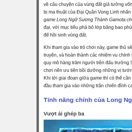
về câu chuyện của vùng đất giả tưởng vố
bị ma thuật của Đại Quân Vong Linh nhấn 
game Long Ngữ Sương Thành Gamota ch
đại, với mục tiêu phá bỏ lớp băng bao phủ
để hồi sinh vùng đất.
Khi tham gia vào trò chơi này, game thủ 
truyện, và hoàn thành các nhiệm vụ chính 
quy mô hàng trăm người trên đấu trường S
chơi nên ưu tiên bồi dưỡng những vị tướn
Khi tới giai đoạn giữa game thì có thể câ
đầu tham gia vào những trận chiến đỉnh c
Tính năng chính của Long N
Vượt ải ghép ba