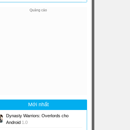
Story cho Android
8.75
Mới nhất
Dynasty Warriors: Overlords cho
Android
1.0
Game Tam Quốc miễn phí