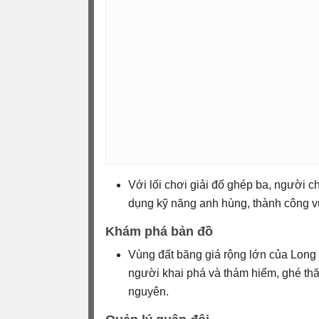
Với lối chơi giải đố ghép ba, người c
dụng kỹ năng anh hùng, thành công v
Khám phá bản đồ
Vùng đất băng giá rộng lớn của Lo
người khai phá và thám hiểm, ghé thă
nguyên.