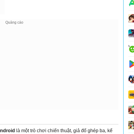
ndroid
là một trò chơi chiến thuật, giả đố ghép ba, kể