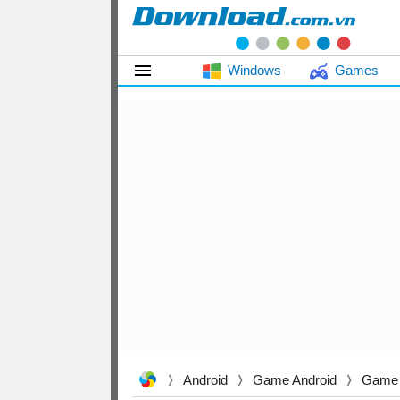
Windows
Games
Android
Game Android
Game 