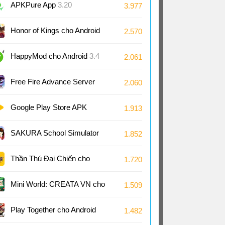
Android
APKPure App
3.20
3.977
Honor of Kings cho Android
2.570
11.4
HappyMod cho Android
3.4
2.061
Free Fire Advance Server
2.060
66.53
Google Play Store APK
1.913
(Android TV)
51.8
SAKURA School Simulator
1.852
cho Android
1.048
Thần Thú Đại Chiến cho
1.720
Android
Mini World: CREATA VN cho
1.509
Android
1.7
Play Together cho Android
1.482