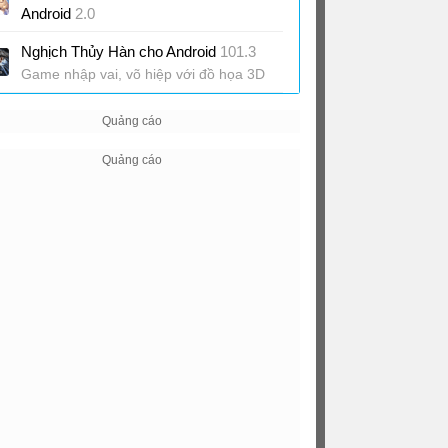
Android
2.0
Game nhập vai cày cuốc phong cách
Nghịch Thủy Hàn cho Android
101.3
fantasy
Game nhập vai, võ hiệp với đồ họa 3D
tân tiến