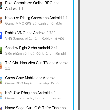
Pixel Chronicles: Online RPG cho
Android
1.1
Game phiêu lưu chiến đấu co-op trong
Kaldoris: Rising Crown cho Android
1.1
thế giới pixel
Game MMORPG sát cánh chiến đấu
cùng hàng trăm người
Roblox VNG cho Android
2.732
VNGGames phát hành Roblox tại Việt
Nam
Shadow Fight 2 cho Android
2.41
Siêu phẩm võ thuật đối kháng miễn phí
cho Android
Thế Giới Hoa Viên Của Tôi cho Android
1.1
Game mô phỏng chủ đề làm vườn hoa
Cross Gate Mobile cho Android
Game RPG huyền thoại sắp đổ bộ di
động
Khế Ước Rồng cho Android
4.0
Game nhập vai lấy bối cảnh thế giới
fantasy rộng lớn
Norse Saga: Cửu Giới Thức Tỉnh cho