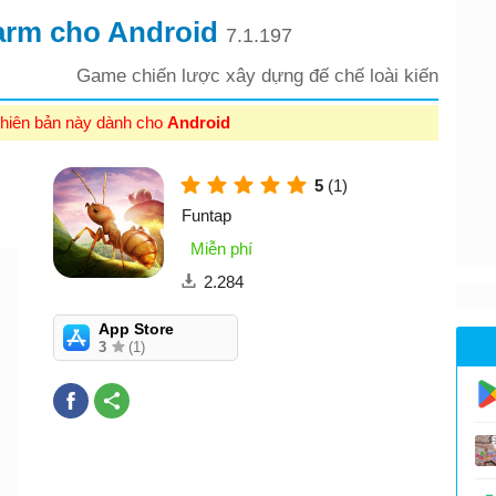
arm cho Android
7.1.197
Game chiến lược xây dựng đế chế loài kiến
hiên bản này dành cho
Android
5
(1)
Funtap
Miễn phí
2.284
App Store
3
(1)