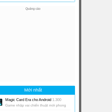
Sim cho Android
0.51
Mới nhất
Magic Card Era cho Android
1.300
Game nhập vai chiến thuật mới phong
cách hắc ám