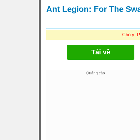
Ant Legion: For The Sw
Chú ý: P
Tải về