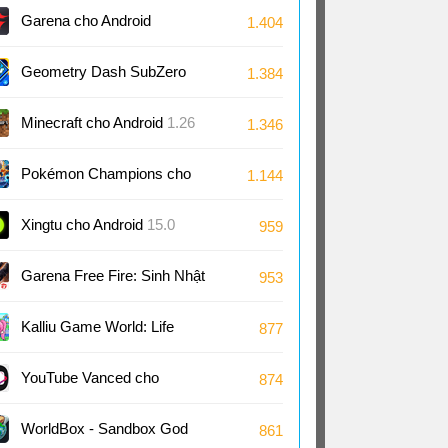
2.29
Garena cho Android
1.404
Geometry Dash SubZero
1.384
cho Android
2.2
Minecraft cho Android
1.26
1.346
Pokémon Champions cho
1.144
Android
1.1
Xingtu cho Android
15.0
959
Garena Free Fire: Sinh Nhật
953
9 Tuổi cho Android
1.126
Kalliu Game World: Life
877
Story cho Android
8.75
YouTube Vanced cho
874
Android
18.21
WorldBox - Sandbox God
861