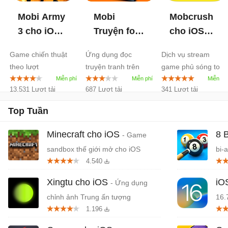
Mobi Army
Mobi
Mobcrush
3 cho iOS
Truyện for
cho iOS
3.7
iOS
3.0
16.10
Game chiến thuật
Ứng dụng đọc
Dịch vụ stream
theo lượt
truyện tranh trên
game phủ sóng toàn
iPhone/iPad
cầu
13.531 Lượt tải
687 Lượt tải
341 Lượt tải
Top Tuần
Minecraft cho iOS
8 
- Game
sandbox thế giới mở cho iOS
bi-
4.540
Xingtu cho iOS
iO
- Ứng dụng
chỉnh ảnh Trung ấn tượng
16.
1.196