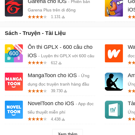
Garena cho iOS
Go
- Phiên bản
iO
Garena Plus trên di động
1.131
mạo
Sách - Truyện - Tài Liệu
Ôn thi GPLX - 600 câu cho
Wa
iOS
- Luyện thi GPLX với 600 câu
đọc
612
hỏi mới nhất
MangaToon cho iOS
Am
- Ứng
dụng đọc truyện tranh hàng đầu
Ứng
39.730
trên iPhone/iPad
nhấ
NovelToon cho iOS
Tà
- App đọc
tiểu thuyết miễn phí
Ứng
4.438
iPh
Xem thêm