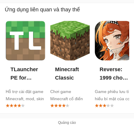
Ứng dụng liên quan và thay thế
TLauncher
Minecraft
Reverse:
PE for
Classic
1999 cho
Minecraft
Android
Hỗ trợ cài đặt game
Chơi game
Game phiêu lưu tìm
cho
Minecraft, mod, skin
Minecraft cổ điển
hiểu bí mật của cơn
Android
trên di động
trên trình duyệt
bão thổi ngược