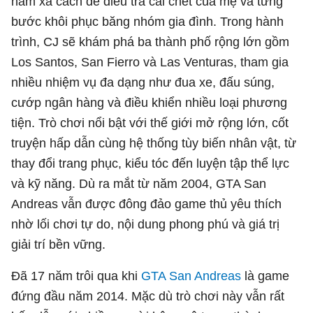
năm xa cách để điều tra cái chết của mẹ và từng
bước khôi phục băng nhóm gia đình. Trong hành
trình, CJ sẽ khám phá ba thành phố rộng lớn gồm
Los Santos, San Fierro và Las Venturas, tham gia
nhiều nhiệm vụ đa dạng như đua xe, đấu súng,
cướp ngân hàng và điều khiển nhiều loại phương
tiện. Trò chơi nổi bật với thế giới mở rộng lớn, cốt
truyện hấp dẫn cùng hệ thống tùy biến nhân vật, từ
thay đổi trang phục, kiểu tóc đến luyện tập thể lực
và kỹ năng. Dù ra mắt từ năm 2004, GTA San
Andreas vẫn được đông đảo game thủ yêu thích
nhờ lối chơi tự do, nội dung phong phú và giá trị
giải trí bền vững.
Đã 17 năm trôi qua khi
GTA San Andreas
là game
đứng đầu năm 2014. Mặc dù trò chơi này vẫn rất