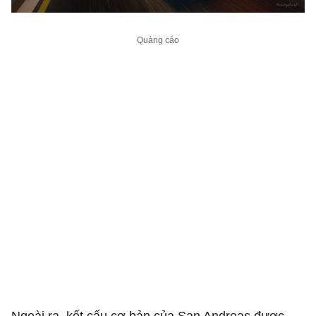
Ngoài ra, kết cấu cơ bản của San Andreas được